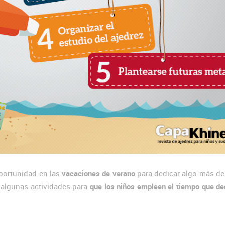
portunidad en las
vacaciones de verano
para dedicar algo más de
s algunas actividades para
que los niños empleen el tiempo que de