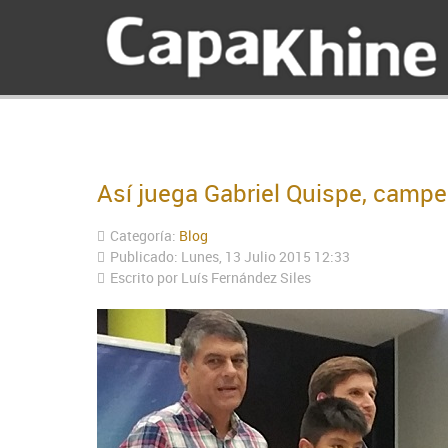
Así juega Gabriel Quispe, camp
Categoría:
Blog
Publicado: Lunes, 13 Julio 2015 12:33
Escrito por Luís Fernández Siles