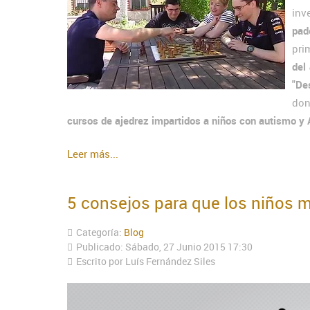
inv
pad
pri
del
"Des
don
cursos de ajedrez impartidos a niños con autismo y
Leer más...
5 consejos para que los niños m
Categoría:
Blog
Publicado: Sábado, 27 Junio 2015 17:30
Escrito por Luís Fernández Siles