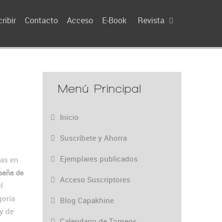
ribir
Contacto
Acceso
E-Book
Revista
Menú Principal
Inicio
Suscríbete y Ahorra
Ejemplares publicados
as en
paña de
Acceso Suscriptores
l
goría
Blog Capakhine
 y de
Calendario de Torneos