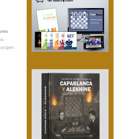
ores
ña.
 origen