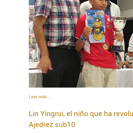
Leer más...
Lin Yingrui, el niño que ha rev
Ajedrez sub10