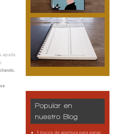
s ayuda
o
uchando.
rse
.
Popular en
nuestro Blog
5 trucos de apertura para ganar