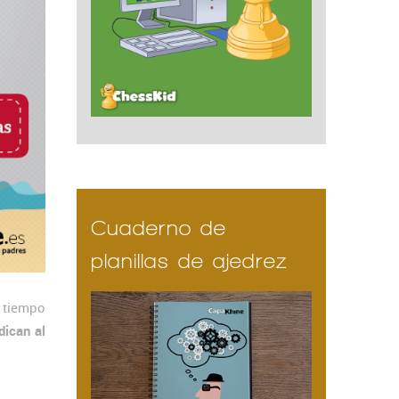
Cuaderno de
planillas de ajedrez
 tiempo
dican al