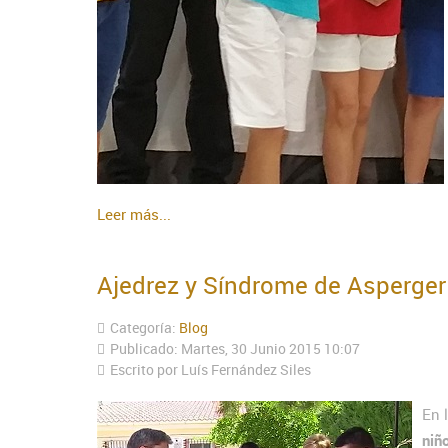
Leer más...
Ajedrez y Síndrome de Asperger
Categoría:
Blog
Publicado: Martes, 30 Junio 2015 10:07
Escrito por Luís Fernández Siles
En 
niñ