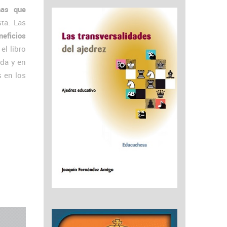
nas que
ta. Las
neficios
el libro
da y en
s en los