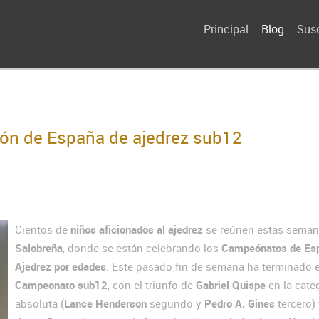
Principal
Blog
Susc
eón de España de ajedrez sub12
Cientos de
niños aficionados al ajedrez
se reúnen estas seman
Salobreña
, donde se están celebrando los
Campeónatos de Es
Ajedrez
por edades
. Este pasado fin de semana ha terminado e
Campeonato sub12
, con el triunfo de
Gabriel Quispe
en la cate
absoluta (
Lance Henderson
segundo y
Pedro A. Gines
tercero)