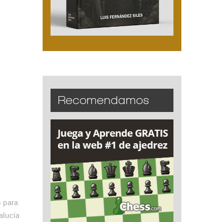
Recomendamos
o para
alucía