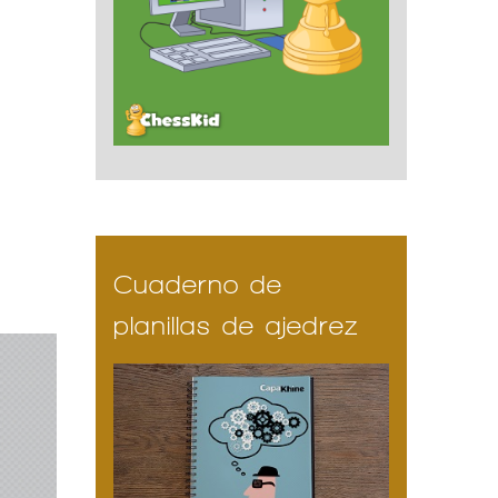
Cuaderno de
planillas de ajedrez