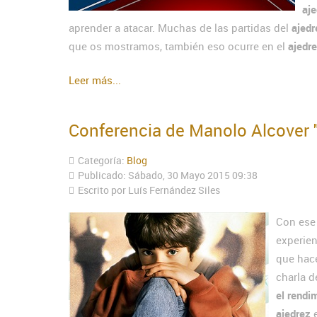
aje
aprender a atacar. Muchas de las partidas del
ajedr
que os mostramos, también eso ocurre en el
ajedre
Leer más...
Conferencia de Manolo Alcover "
Categoría:
Blog
Publicado: Sábado, 30 Mayo 2015 09:38
Escrito por Luís Fernández Siles
Con ese 
experien
que hac
charla d
el rendi
ajedrez
e