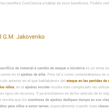
a científico ConCiencia a hablar de esos beneficios. Podéis verl
el G.M. Jakovenko
sacrificio de material a cambio de ataque o iniciativa
es un tema m
ecuente en el
ajedrez de élite
. Pero tal y como comentábamos en 
ículo anterior en el que hablabámos del
ataque en las partidas de 
los niños
, en el
ajedrez escolar
resulta más complicado ver utiliz
os tipos de recursos. Y ya insistíamos en dicho artículo de lo im
e resulta que los
monitores de ajedrez dediquen tiempo en sus cla
drez para niños a estos temas
, especialmente cuando esas
clases