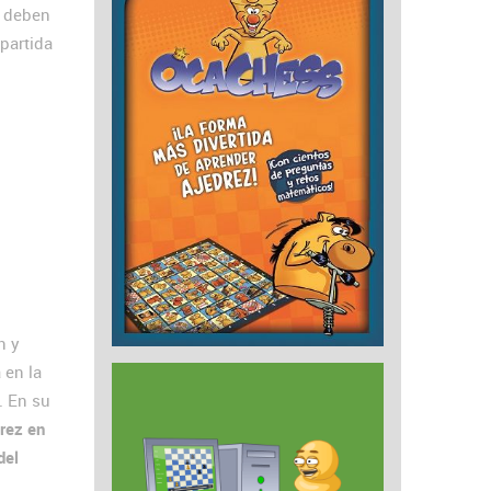
s deben
partida
n y
 en la
. En su
drez en
del