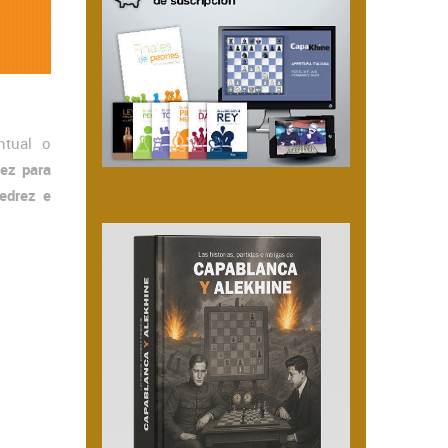
ntual o
rez para
edrez e