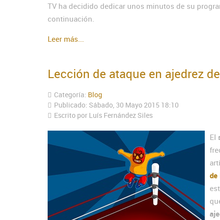
TV ha decidido dedicar unos minutos de su program
continuación.
Leer más...
Lección de ataque en ajedrez d
Categoría:
Blog
Publicado: Sábado, 30 Mayo 2015 18:10
Escrito por Luís Fernández Siles
El
fr
art
de 
est
qu
aje