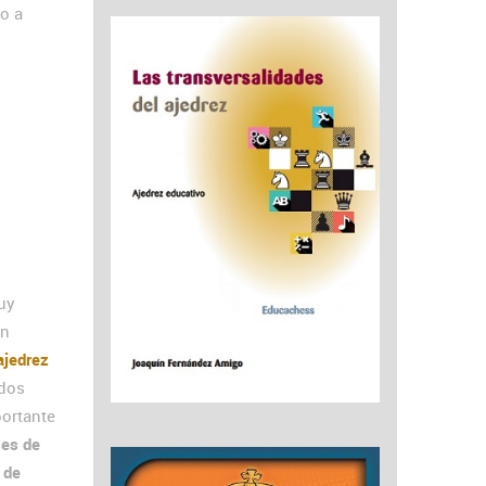
o a
uy
un
ajedrez
ados
portante
ses de
 de