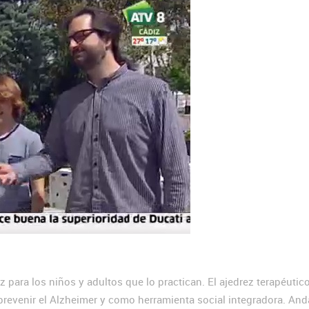
 para los niños y adultos que lo practican. El ajedrez terapéutic
prevenir el Alzheimer y como herramienta social integradora. And