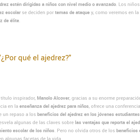
drez estén dirigidas a niños con nivel medio o avanzado
. Los niño
ez escolar
se deciden por
temas de ataque
y, como veremos en la 
z de élite
.
¿Por qué el ajedrez?"
título inspirador,
Manolo Alcover
, gracias a su enorme preparació
cia en la
enseñanza del ajedrez para niños
, ofrece una conferencia
e un repaso a los
beneficios del ajedrez en los jóvenes estudiantes
esvela algunas de las claves sobre
las ventajas que reporta el aje
miento escolar de los niños
. Pero no olvida otros de los
beneficios 
n algunas facetas de la vida.