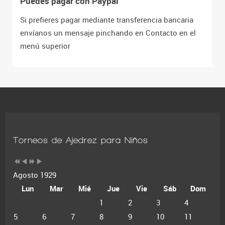
Puedes pagar con Paypal
Si prefieres pagar mediante transferencia bancaria
envíanos un mensaje pinchando en Contacto en el
menú superior
Torneos de Ajedrez para Niños
Agosto 1929
Lun
Mar
Mié
Jue
Vie
Sáb
Dom
1
2
3
4
5
6
7
8
9
10
11