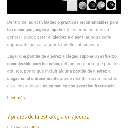
Dentro de las
actividades o prácticas recomendables para
los niños que juegan al ajedrez
y los principiantes en
general, puede estar el
ajedrez a ciegas
, aunque sería
importante aclarar algunos detalles al respecto.
Jugar una partida de ajedrez a ciegas supone un esfuerzo
considerable para los niños
, del mismo modo que para los
adultos, por lo que incluir alguna
partida de ajedrez a
ciegas en el entrenamiento
puede resultar recomendable
en el caso de que
no se realice con excesiva frecuencia.
Leer más...
7 pilares de la estrategia en ajedrez
Categoría:
Blog