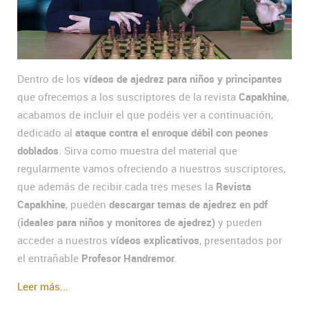
Dentro de los
vídeos de ajedrez para niños y principantes
que ofrecemos a los suscriptores de la revista
Capakhine
,
acabamos de incluir el que podéis ver a continuación,
dedicado al
ataque contra el enroque débil con peones
doblados
. Sirva como muestra del material que
regularmente vamos ofreciendo a nuestros suscriptores,
que además de recibir cada tres meses la
Revista
Capakhine
, pueden
descargar temas de ajedrez en pdf
(
ideales para niños y monitores de ajedrez)
y pueden
acceder a nuestros
vídeos explicativos
, presentados por
el entrañable
Profesor Handremor
.
Leer más...