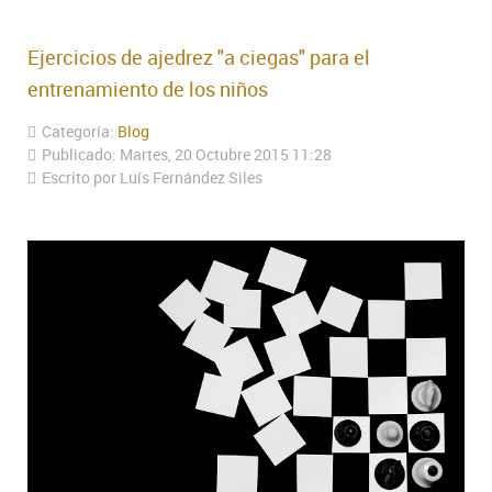
Ejercicios de ajedrez "a ciegas" para el
entrenamiento de los niños
Categoría:
Blog
Publicado: Martes, 20 Octubre 2015 11:28
Escrito por Luís Fernández Siles