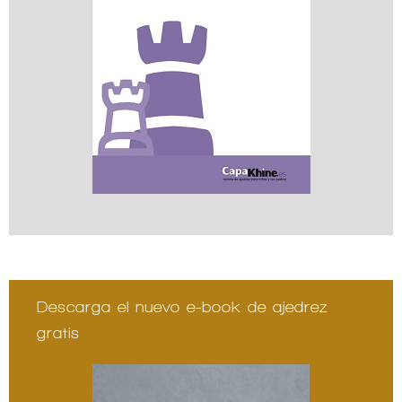
Descarga el nuevo e-book de ajedrez
gratis