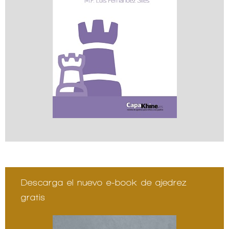
Descarga el nuevo e-book de ajedrez
gratis