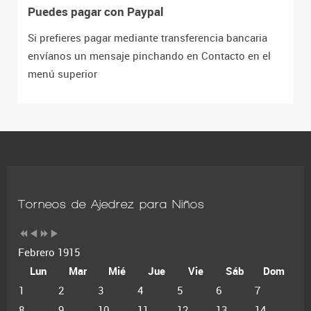
Puedes pagar con Paypal
Si prefieres pagar mediante transferencia bancaria
envíanos un mensaje pinchando en Contacto en el
menú superior
Torneos de Ajedrez para Niños
Febrero 1915
Lun
Mar
Mié
Jue
Vie
Sáb
Dom
1
2
3
4
5
6
7
8
9
10
11
12
13
14