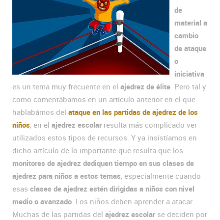
de
material a
cambio
de ataque
o
iniciativa
es un tema muy frecuente en el
ajedrez de élite
. Pero tal y
como comentábamos en un artículo anterior en el que
hablabámos del
ataque en las partidas de ajedrez de los
niños
, en el
ajedrez escolar
resulta más complicado ver
utilizados estos tipos de recursos. Y ya insistíamos en
dicho artículo de lo importante que resulta que los
monitores de ajedrez dediquen tiempo en sus clases de
ajedrez para niños a estos temas
, especialmente cuando
esas
clases de ajedrez estén dirigidas a niños con nivel
medio o avanzado
. Los niños deben aprender a atacar.
Muchas de las partidas del
ajedrez escolar
se deciden por