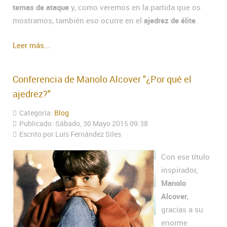
temas de ataque
y, como veremos en la partida que os
mostramos, también eso ocurre en el
ajedrez de élite
.
Leer más...
Conferencia de Manolo Alcover "¿Por qué el
ajedrez?"
Categoría:
Blog
Publicado: Sábado, 30 Mayo 2015 09:38
Escrito por Luís Fernández Siles
Con ese título
inspirador,
Manolo
Alcover
,
gracias a su
enorme