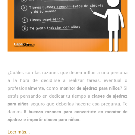
¿Cuáles son las razones que deben influir a una persona
a la hora de decidirse a realizar tareas, eventual o
profesionalmente, como
monitor de ajedrez para niños
? Si
estás pensando en dedicar tu tiempo a
clases de ajedrez
para niños
seguro que deberías hacerte esa pregunta. Te
damos
5 buenas razones para convertirte en monitor de
ajedrez e impartir clases para niños.
Leer más...