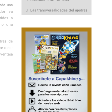
endo una
Las transversalidades del ajedrez
dor va
tidas a
omo una
drez de
re decir
 ventaja