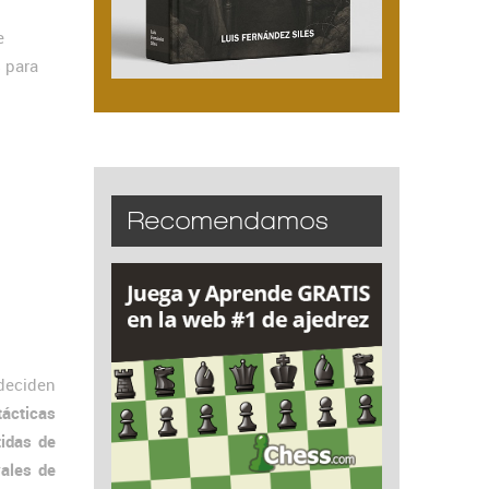
e
 para
Recomendamos
deciden
tácticas
tidas de
vales de