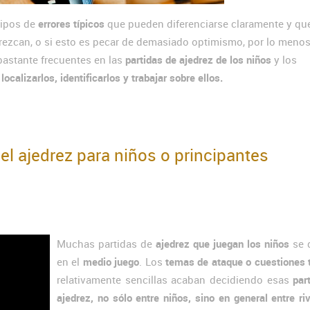
tipos de
errores típicos
que pueden diferenciarse claramente y qu
rezcan, o si esto es pecar de demasiado optimismo, por lo menos
astante frecuentes en las
partidas de ajedrez de los niños
y los
alizarlos, identificarlos y trabajar sobre ellos.
 el ajedrez para niños o principantes
Muchas partidas de
ajedrez que juegan los niños
se 
en el
medio juego
. Los
temas de ataque o cuestiones 
relativamente sencillas acaban decidiendo esas
par
ajedrez, no sólo entre niños, sino en general entre ri