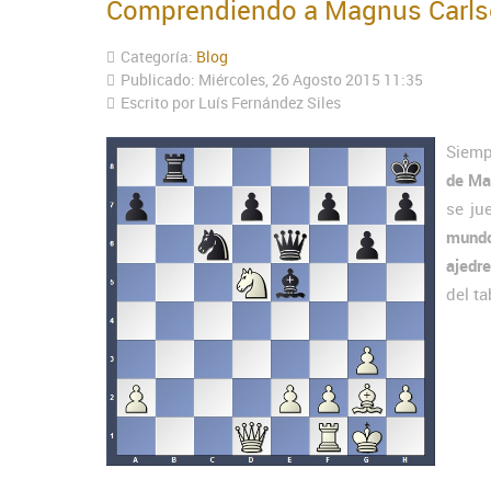
Comprendiendo a Magnus Carls
Categoría:
Blog
Publicado: Miércoles, 26 Agosto 2015 11:35
Escrito por Luís Fernández Siles
Siemp
de Ma
se ju
mund
ajedr
del t