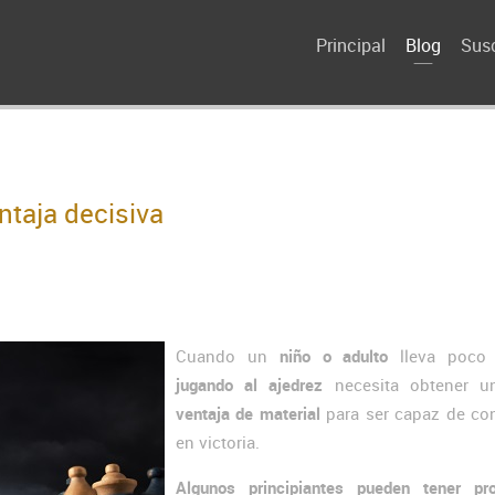
Principal
Blog
Susc
ntaja decisiva
Cuando un
niño o adulto
lleva poco 
jugando al ajedrez
necesita obtener 
ventaja de material
para ser capaz de con
en victoria.
Algunos principiantes pueden tener pr