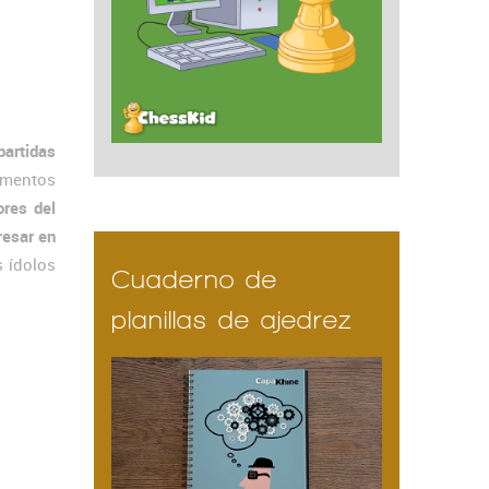
partidas
momentos
ores del
resar en
s ídolos
Cuaderno de
planillas de ajedrez