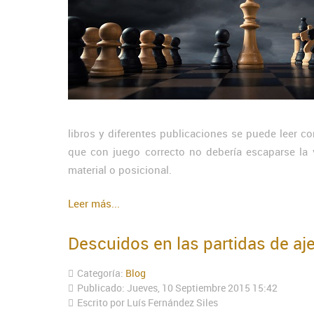
libros y diferentes publicaciones se puede leer co
que con juego correcto no debería escaparse la v
material o posicional.
Leer más...
Descuidos en las partidas de aj
Categoría:
Blog
Publicado: Jueves, 10 Septiembre 2015 15:42
Escrito por Luís Fernández Siles