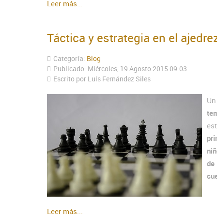
Leer más...
Táctica y estrategia en el ajedre
Categoría:
Blog
Publicado: Miércoles, 19 Agosto 2015 09:03
Escrito por Luís Fernández Siles
Un
te
es
pr
niñ
de
cue
Leer más...