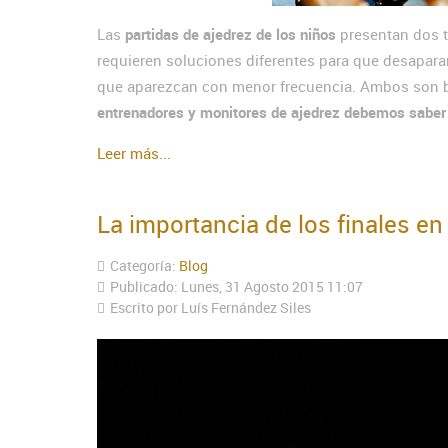
Las
partidas de ajedrez de los niños
presentan dos 
requieren soluciones diferentes para que desapara
que aparezcan con menor frecuencia. Ambos son b
entrenadores y monitores de ajedrez debemos saber loc
Leer más...
La importancia de los finales en
Categoría:
Blog
Publicado: Lunes, 31 Agosto 2015 11:07
Escrito por Luís Fernández Siles