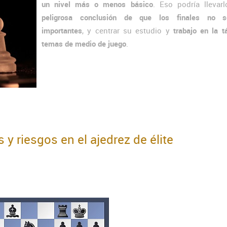
un nivel más o menos básico
. Eso podría llevarl
peligrosa conclusión de que los finales no 
importantes
, y centrar su estudio y
trabajo en la t
temas de medio de juego
.
s y riesgos en el ajedrez de élite