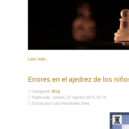
Leer más...
Errores en el ajedrez de los niño
Categoría:
Blog
Publicado: Jueves, 27 Agosto 2015 10:15
Escrito por Luís Fernández Siles