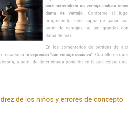
para materializar su ventaja incluso teni
dama de ventaja
. Conforme el juga
progresando, será capaz de ganar par
partir de ventajas no tan grandes c
dama de más.
En los comentarios de partidas de aje
n frecuencia
la expresión "con ventaja decisiva"
. Con ello se quie
ictoria, a partir de determinada posición en la que existe una
edrez de los niños y errores de concepto