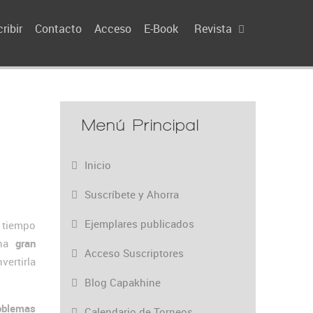
ribir
Contacto
Acceso
E-Book
Revista
Menú Principal
Inicio
Suscríbete y Ahorra
Ejemplares publicados
tiempo
una
gran
Acceso Suscriptores
vertirla
Blog Capakhine
oblemas
Calendario de Torneos