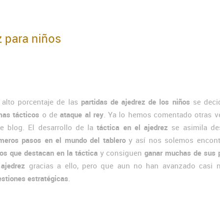
z para niños
 alto porcentaje de las
partidas de ajedrez de los niños
se deci
mas tácticos
o de
ataque al rey
. Ya lo hemos comentado otras v
te blog. El desarrollo de la
táctica en el ajedrez
se asimila de
imeros pasos en el mundo del tablero
y así nos solemos encont
os que destacan en la táctica
y consiguen
ganar muchas de sus p
 ajedrez
gracias a ello, pero que aun no han avanzado casi 
stiones estratégicas
.