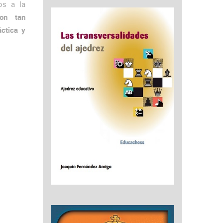
os a la
son tan
áctica y