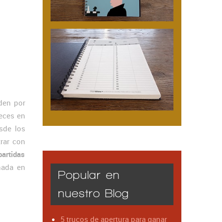
den por
eces en
sde los
rar con
artidas
nada en
Popular en
nuestro Blog
5 trucos de apertura para ganar