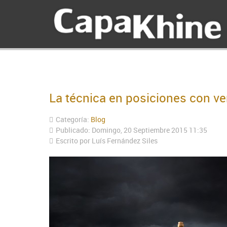
La técnica en posiciones con ve
Categoría:
Blog
Publicado: Domingo, 20 Septiembre 2015 11:35
Escrito por Luís Fernández Siles