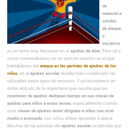
de
material a
cambio
de ataque
o
iniciativa
es un tema muy frecuente en el
ajedrez de élite
. Pero tal y
como comentábamos en un artículo anterior en el que
hablabámos del
ataque en las partidas de ajedrez de los
niños
, en el
ajedrez escolar
resulta más complicado ver
utilizados estos tipos de recursos. Y ya insistíamos en
dicho artículo de lo importante que resulta que los
monitores de ajedrez dediquen tiempo en sus clases de
ajedrez para niños a estos temas
, especialmente cuando
esas
clases de ajedrez estén dirigidas a niños con nivel
medio o avanzado
. Los niños deben aprender a atacar.
Muchas de las partidas del
ajedrez escolar
se deciden por