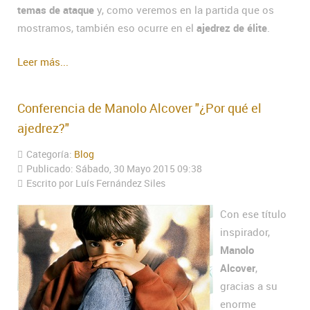
temas de ataque
y, como veremos en la partida que os
mostramos, también eso ocurre en el
ajedrez de élite
.
Leer más...
Conferencia de Manolo Alcover "¿Por qué el
ajedrez?"
Categoría:
Blog
Publicado: Sábado, 30 Mayo 2015 09:38
Escrito por Luís Fernández Siles
Con ese título
inspirador,
Manolo
Alcover
,
gracias a su
enorme