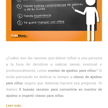
¿Cuáles son las razones que deben influir a una persona
a la hora de decidirse a realizar tareas, eventual o
profesionalmente, como
monitor de ajedrez para niños
? Si
estás pensando en dedicar tu tiempo a
clases de ajedrez
para niños
seguro que deberías hacerte esa pregunta. Te
damos
5 buenas razones para convertirte en monitor de
ajedrez e impartir clases para niños.
Leer más...