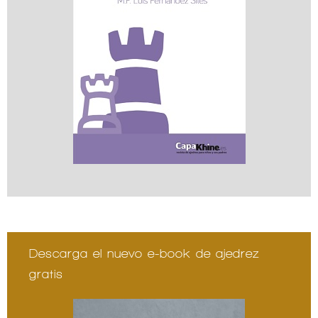
Descarga el nuevo e-book de ajedrez
gratis