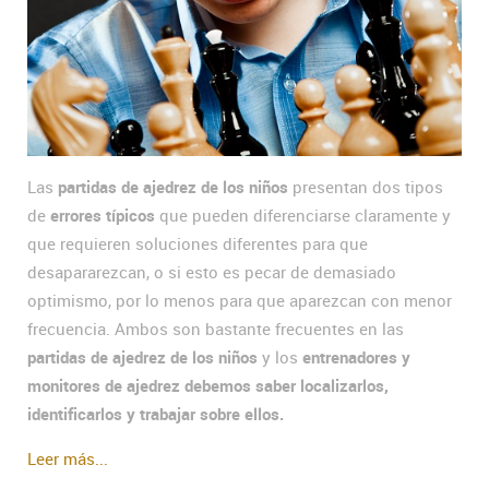
Las
partidas de ajedrez de los niños
presentan dos tipos
de
errores típicos
que pueden diferenciarse claramente y
que requieren soluciones diferentes para que
desapararezcan, o si esto es pecar de demasiado
optimismo, por lo menos para que aparezcan con menor
frecuencia. Ambos son bastante frecuentes en las
partidas de ajedrez de los niños
y los
entrenadores y
monitores de ajedrez debemos saber localizarlos,
identificarlos y trabajar sobre ellos.
Leer más...