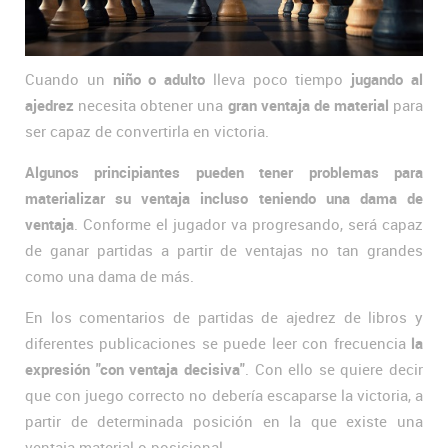
Cuando un
niño o adulto
lleva poco tiempo
jugando al
ajedrez
necesita obtener una
gran ventaja de material
para
ser capaz de convertirla en victoria.
Algunos principiantes pueden tener problemas para
materializar su ventaja incluso teniendo una dama de
ventaja
. Conforme el jugador va progresando, será capaz
de ganar partidas a partir de ventajas no tan grandes
como una dama de más.
En los comentarios de partidas de ajedrez de libros y
diferentes publicaciones se puede leer con frecuencia
la
expresión "con ventaja decisiva"
. Con ello se quiere decir
que con juego correcto no debería escaparse la victoria, a
partir de determinada posición en la que existe una
ventaja material o posicional.