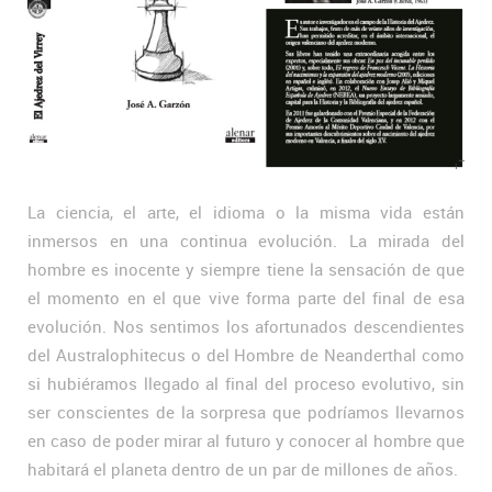
La ciencia, el arte, el idioma o la misma vida están
inmersos en una continua evolución. La mirada del
hombre es inocente y siempre tiene la sensación de que
el momento en el que vive forma parte del final de esa
evolución. Nos sentimos los afortunados descendientes
del Australophitecus o del Hombre de Neanderthal como
si hubiéramos llegado al final del proceso evolutivo, sin
ser conscientes de la sorpresa que podríamos llevarnos
en caso de poder mirar al futuro y conocer al hombre que
habitará el planeta dentro de un par de millones de años.