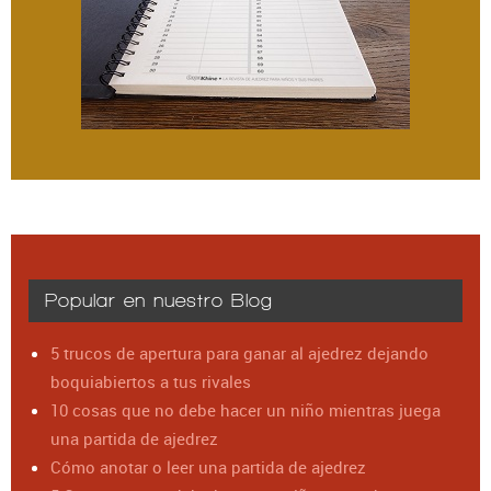
Popular en nuestro Blog
5 trucos de apertura para ganar al ajedrez dejando
boquiabiertos a tus rivales
10 cosas que no debe hacer un niño mientras juega
una partida de ajedrez
Cómo anotar o leer una partida de ajedrez