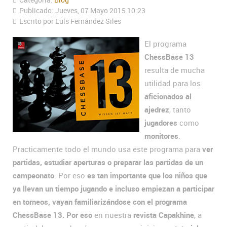
Categoría:
Blog
Publicado: Jueves, 07 Mayo 2015 10:23
Escrito por Luís Fernández Siles
El programa
ChessBase 13
resulta de mucha
utilidad para los
aficionados al
ajedrez
, tanto
jugadores
como
monitores
.
Practicamente todo el mundo usa este programa para
ver
partidas, estudiar aperturas o preparar las partidas de un
campeonato
. Por eso
es tan importante que los niños que
ya llevan un tiempo jugando e incluso empiezan a participar
en torneos, vayan familiarizándose con el programa
ChessBase 13. Por eso
en nuestra
revista Capakhine
, a