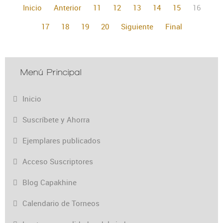
Inicio
Anterior
11
12
13
14
15
16
17
18
19
20
Siguiente
Final
Menú Principal
Inicio
Suscríbete y Ahorra
Ejemplares publicados
Acceso Suscriptores
Blog Capakhine
Calendario de Torneos