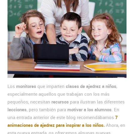
Los
monitores
que imparten
clases de ajedrez a niños
,
especialmente aquellos que trabajan con los más
pequeños, necesitan
recursos
para ilustran las diferentes
lecciones
, pero también para
motivar a los alumnos
. En
una entrada anterior de este blog recomendábamos
7
animaciones de ajedrez para inspirar a los niños.
Ahora, en
esta nueva entrada, os ofrecemos algunas nuevas.