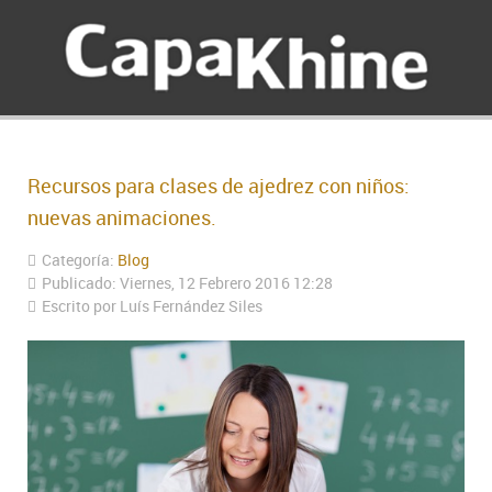
Recursos para clases de ajedrez con niños:
nuevas animaciones.
Categoría:
Blog
Publicado: Viernes, 12 Febrero 2016 12:28
Escrito por Luís Fernández Siles