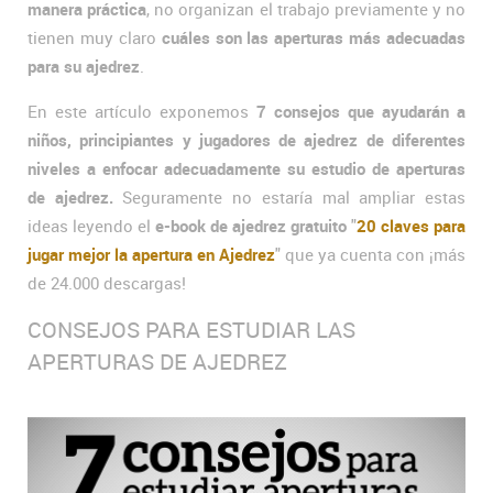
manera práctica
, no organizan el trabajo previamente y no
tienen muy claro
cuáles son las aperturas más adecuadas
para su ajedrez
.
En este artículo exponemos
7 consejos que ayudarán a
niños, principiantes y jugadores de ajedrez de diferentes
niveles a enfocar adecuadamente su estudio de aperturas
de ajedrez.
Seguramente no estaría mal ampliar estas
ideas leyendo el
e-book de ajedrez gratuito
"
20 claves para
jugar mejor la apertura en Ajedrez
" que ya cuenta con ¡más
de 24.000 descargas!
CONSEJOS PARA ESTUDIAR LAS
APERTURAS DE AJEDREZ