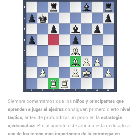
Siempre comentamos que los
niños y principantes que
aprenden a jugar al ajedrez
consiguen primero cierto
nivel
táctico
, antes de profundizar un poco en la
estrategia
ajedrecística
. Precisamente este artículo está dedicado a
uno de los temas más importantes de la estrategia en