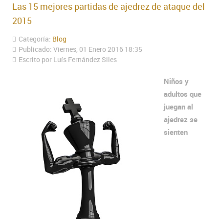
Las 15 mejores partidas de ajedrez de ataque del
2015
Categoría:
Blog
Publicado: Viernes, 01 Enero 2016 18:35
Escrito por Luís Fernández Siles
Niños y
adultos que
juegan al
ajedrez se
sienten