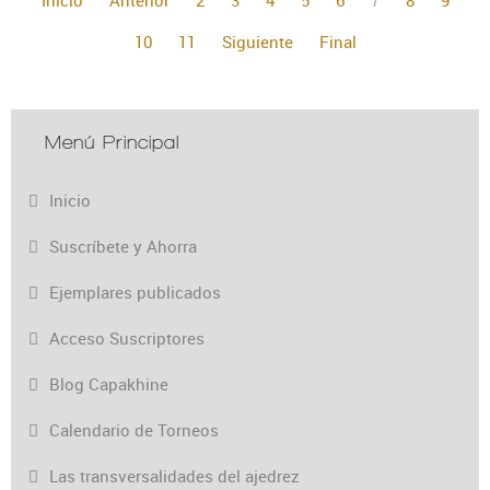
10
11
Siguiente
Final
Menú Principal
Inicio
Suscríbete y Ahorra
Ejemplares publicados
Acceso Suscriptores
Blog Capakhine
Calendario de Torneos
Las transversalidades del ajedrez