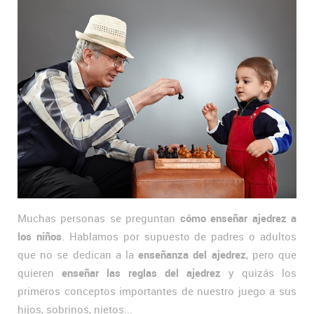
Muchas personas se preguntan
cómo enseñar ajedrez a
los niños
. Hablamos por supuesto de padres o adultos
que no se dedican a la
enseñanza del ajedrez
, pero que
quieren
enseñar las reglas del ajedrez
y quizás los
primeros conceptos importantes de nuestro juego a sus
hijos, sobrinos, nietos...