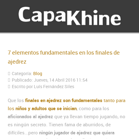
7 elementos fundamentales en los finales de
ajedrez
Categoría:
Blog
Publicado: Jueves, 14 Abril 2016 11:54
Escrito por Luís Fernández Siles
Que los
finales en ajedrez son fundamentales
tanto para
los
niños y adultos que se inician
, como para los
aficionados al ajedrez
que ya llevan tiempo jugando, no
es ningún secreto. Tienen fama de aburridos, de
difíciles...pero
ningún jugador de ajedrez que quiera