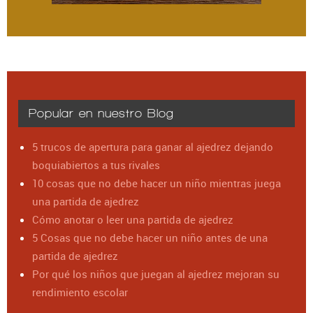
Popular en nuestro Blog
5 trucos de apertura para ganar al ajedrez dejando
boquiabiertos a tus rivales
10 cosas que no debe hacer un niño mientras juega
una partida de ajedrez
Cómo anotar o leer una partida de ajedrez
5 Cosas que no debe hacer un niño antes de una
partida de ajedrez
Por qué los niños que juegan al ajedrez mejoran su
rendimiento escolar