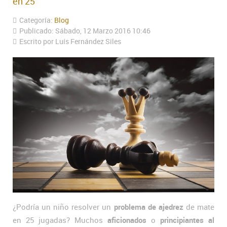
en 25
Categoría:
Blog
Publicado: Sábado, 12 Marzo 2016 10:46
Escrito por Luís Fernández Siles
¿Podría un niño resolver un
problema de ajedrez
de mate
en 25 jugadas? Muchos
aficionados
o
principiantes al