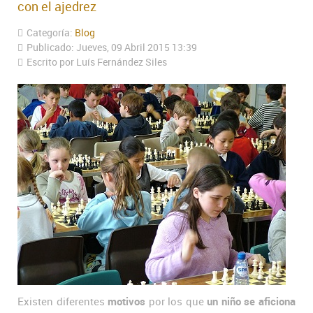
con el ajedrez
Categoría:
Blog
Publicado: Jueves, 09 Abril 2015 13:39
Escrito por Luís Fernández Siles
Existen diferentes
motivos
por los que
un niño se aficiona