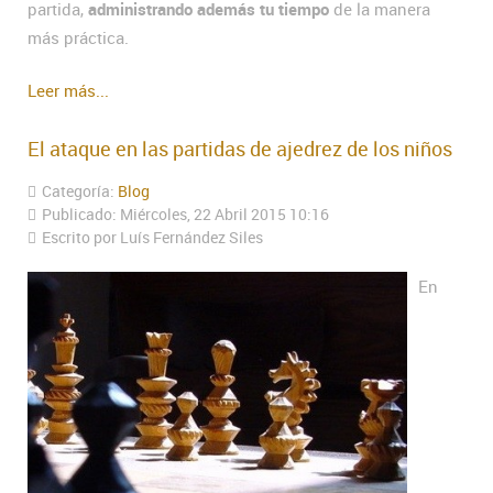
partida,
administrando además tu tiempo
de la manera
más práctica.
Leer más...
El ataque en las partidas de ajedrez de los niños
Categoría:
Blog
Publicado: Miércoles, 22 Abril 2015 10:16
Escrito por Luís Fernández Siles
En