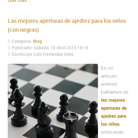
Las mejores aperturas de ajedrez para los niños
(con negras)
Categoría:
Blog
Publicado: Sábado, 18 Abril 2015 19:19
Escrito por Luís Fernández Siles
En un
artículo
anterior
hablamos de
las mejores
aperturas de
ajedrez para
los niños
,
enfocando