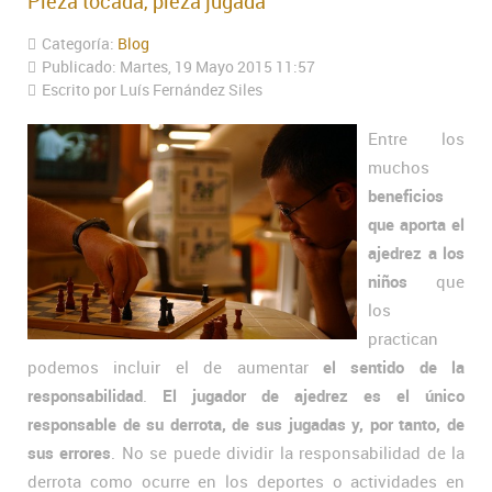
Pieza tocada, pieza jugada
Categoría:
Blog
Publicado: Martes, 19 Mayo 2015 11:57
Escrito por Luís Fernández Siles
Entre los
muchos
beneficios
que aporta el
ajedrez a los
niños
que
los
practican
podemos incluir el de aumentar
el sentido de la
responsabilidad
.
El jugador de ajedrez es el único
responsable de su derrota, de sus jugadas y, por tanto, de
sus errores
. No se puede dividir la responsabilidad de la
derrota como ocurre en los deportes o actividades en