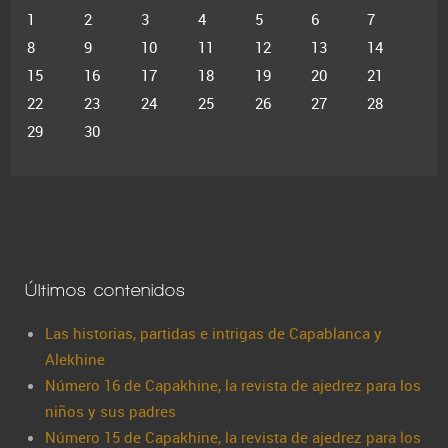
1
2
3
4
5
6
7
8
9
10
11
12
13
14
15
16
17
18
19
20
21
22
23
24
25
26
27
28
29
30
Últimos contenidos
Las historias, partidas e intrigas de Capablanca y
Alekhine
Número 16 de Capakhine, la revista de ajedrez para los
niños y sus padres
Número 15 de Capakhine, la revista de ajedrez para los