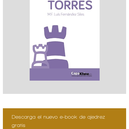
Descarga el nuevo e-book de ajedrez
gratis