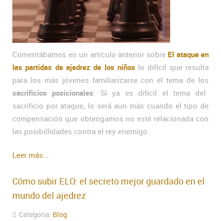
Comentábamos en un artículo anterior sobre
El ataque en
las partidas de ajedrez de los niños
lo difícil que resulta
para los más jóvenes familiarizarse con el tema de los
sacrificios posicionales
. Si ya es difícil el tema del
sacrificio por ataque, lo será aun más cuando el tipo de
compensación que obtengamos no esté relacionada con
las posibillidades contra el rey enemigo.
Leer más...
Cómo subir ELO: el secreto mejor guardado en el
mundo del ajedrez
Categoría:
Blog