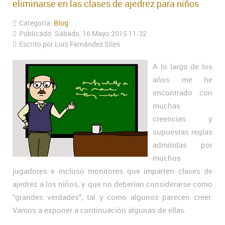
eliminarse en las clases de ajedrez para niños
Categoría:
Blog
Publicado: Sábado, 16 Mayo 2015 11:32
Escrito por Luís Fernández Siles
A lo largo de los
años me he
encontrado con
muchas
creencias y
supuestas reglas
admitidas por
muchos
jugadores e incluso monitores que imparten clases de
ajedrez a los niños, y que no deberían considerarse como
“grandes verdades”, tal y como algunos parecen creer.
Vamos a exponer a continuación algunas de ellas.