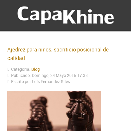
Ajedrez para niños: sacrificio posicional de
calidad
Categoría:
Blog
Publicado: Domingo, 24 Mayo 2015 17:38
Escrito por Luís Fernández Siles