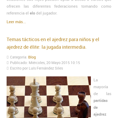
ofrecen las diferentes federaciones tomando como
referencia el
elo
del jugador.
Leer más...
Temas tácticos en el ajedrez para niños y el
ajedrez de élite: la jugada intermedia.
Categoría:
Blog
Publicado: Miércoles, 20 Mayo 2015 10:15
Escrito por Luís Fernández Siles
La
mayoría
de las
partidas
de
ajedrez