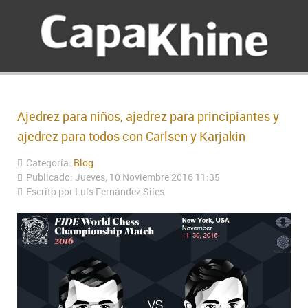
Ajedrez para niños, ajedrez para principiantes y
ajedrez para todos con Carlsen y Karjakin
Categoría:
Blog
Publicado: Jueves, 10 Noviembre 2016 11:35
Escrito por Luís Fernández Siles