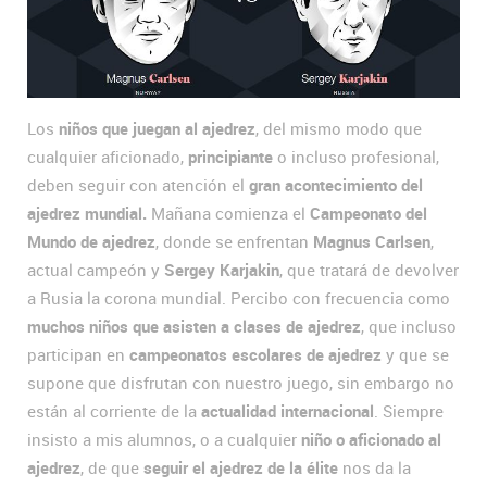
Los
niños que juegan al ajedrez
, del mismo modo que
cualquier aficionado,
principiante
o incluso profesional,
deben seguir con atención el
gran acontecimiento del
ajedrez mundial.
Mañana comienza el
Campeonato del
Mundo de ajedrez
, donde se enfrentan
Magnus Carlsen
,
actual campeón y
Sergey Karjakin
, que tratará de devolver
a Rusia la corona mundial. Percibo con frecuencia como
muchos niños que asisten a clases de ajedrez
, que incluso
participan en
campeonatos escolares de ajedrez
y que se
supone que disfrutan con nuestro juego, sin embargo no
están al corriente de la
actualidad internacional
. Siempre
insisto a mis alumnos, o a cualquier
niño o aficionado al
ajedrez
, de que
seguir el ajedrez de la élite
nos da la