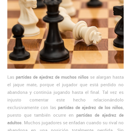
Las
partidas de ajedrez de muchos niños
se alargan hasta
el jaque mate, porque el jugador que está perdido no
abandona y continúa jugando hasta el final. Tal vez es
injusto comentar este hecho relacionándolo
exclusivamente con las
partidas de ajedrez de los niños
,
puesto que también ocurre en
partidas de ajedrez de
adultos
. Muchos jugadores se enfadan cuando su rival no
abandona en una posición totalmente perdida. Sin