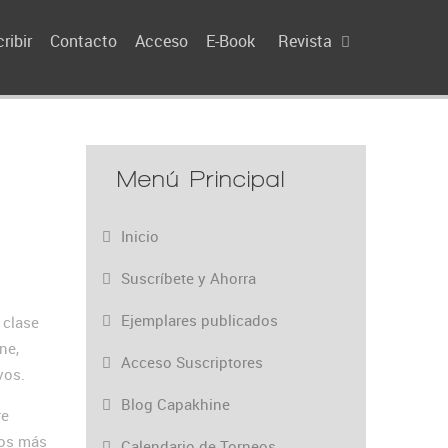
ribir
Contacto
Acceso
E-Book
Revista
Menú Principal
Inicio
Suscríbete y Ahorra
Ejemplares publicados
 clase
ne,
Acceso Suscriptores
vos.
Blog Capakhine
re
cos más
Calendario de Torneos