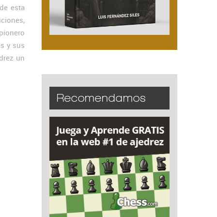
de esta
ciones,
 pionero
as y sus
edrez un
Recomendamos