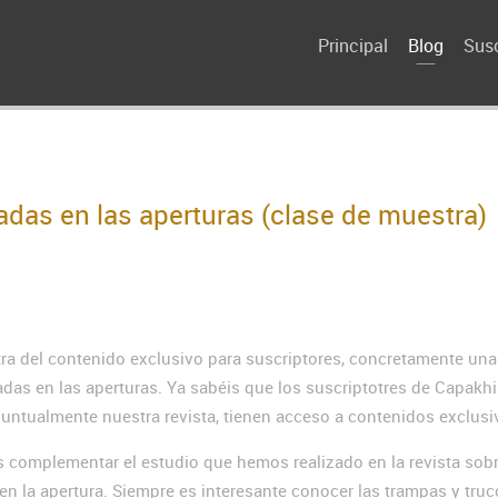
Principal
Blog
Susc
adas en las aperturas (clase de muestra)
a del contenido exclusivo para suscriptores, concretamente una
adas en las aperturas. Ya sabéis que los suscriptotres de Capakhi
untualmente nuestra revista, tienen acceso a contenidos exclusi
s complementar el estudio que hemos realizado en la revista sob
 en la apertura. Siempre es interesante conocer las trampas y tru