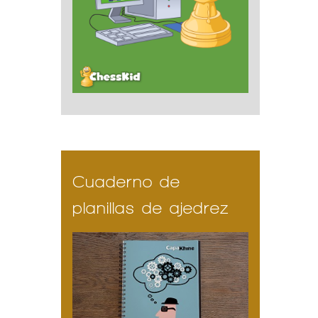
Cuaderno de
planillas de ajedrez