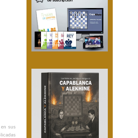
 en sus
plicadas