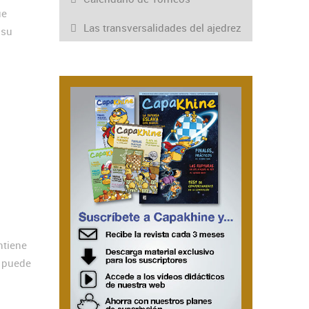
ue
Las transversalidades del ajedrez
 su
ntiene
y puede