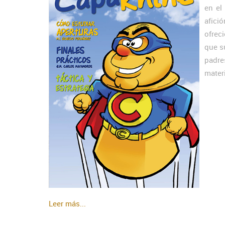
en el
afici
ofrec
que s
padre
materi
Leer más...