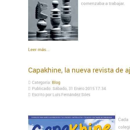
comenzaba a trabajar.
Leer más...
Capakhine, la nueva revista de aj
Categoría:
Blog
Publicado: Sábado, 31 Enero 2015 17:34
Escrito por Luís Fernández Siles
Cada 
coleg