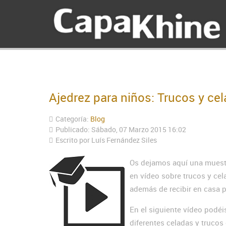
Ajedrez para niños: Trucos y cel
Categoría:
Blog
Publicado: Sábado, 07 Marzo 2015 16:02
Escrito por Luís Fernández Siles
Os dejamos aquí una muestr
en vídeo sobre trucos y cel
además de recibir en casa p
En el siguiente vídeo podéi
diferentes celadas y trucos