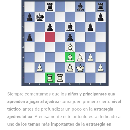
Siempre comentamos que los
niños y principantes que
aprenden a jugar al ajedrez
consiguen primero cierto
nivel
táctico
, antes de profundizar un poco en la
estrategia
ajedrecística
. Precisamente este artículo está dedicado a
uno de los temas más importantes de la estrategia en