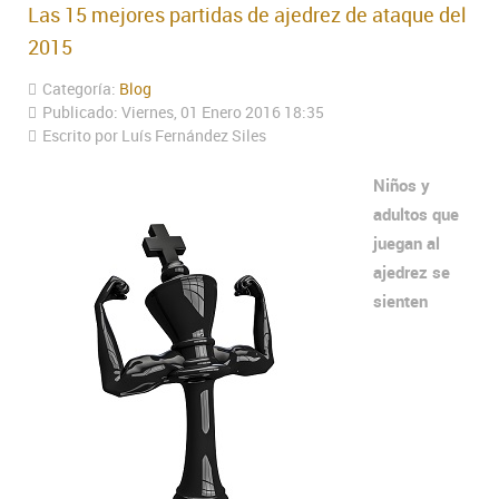
Las 15 mejores partidas de ajedrez de ataque del
2015
Categoría:
Blog
Publicado: Viernes, 01 Enero 2016 18:35
Escrito por Luís Fernández Siles
Niños y
adultos que
juegan al
ajedrez se
sienten