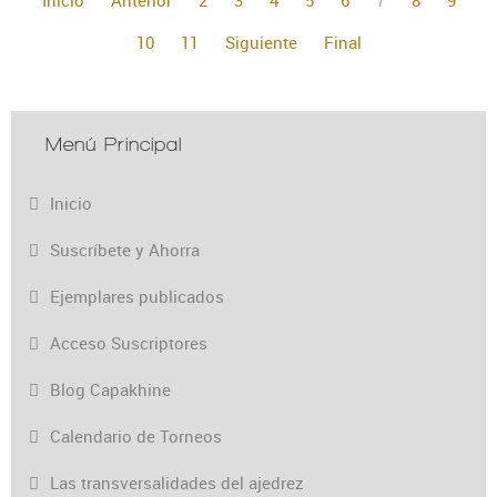
10
11
Siguiente
Final
Menú Principal
Inicio
Suscríbete y Ahorra
Ejemplares publicados
Acceso Suscriptores
Blog Capakhine
Calendario de Torneos
Las transversalidades del ajedrez