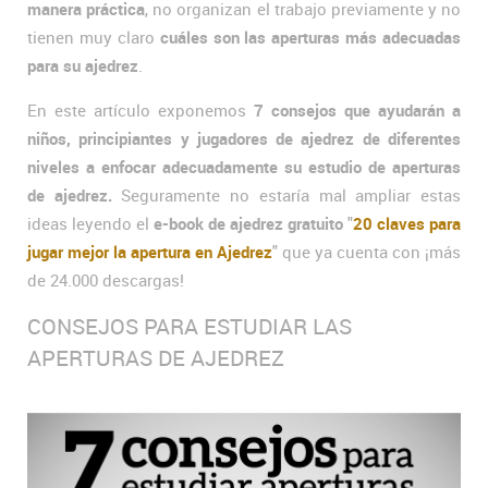
manera práctica
, no organizan el trabajo previamente y no
tienen muy claro
cuáles son las aperturas más adecuadas
para su ajedrez
.
En este artículo exponemos
7 consejos que ayudarán a
niños, principiantes y jugadores de ajedrez de diferentes
niveles a enfocar adecuadamente su estudio de aperturas
de ajedrez.
Seguramente no estaría mal ampliar estas
ideas leyendo el
e-book de ajedrez gratuito
"
20 claves para
jugar mejor la apertura en Ajedrez
" que ya cuenta con ¡más
de 24.000 descargas!
CONSEJOS PARA ESTUDIAR LAS
APERTURAS DE AJEDREZ