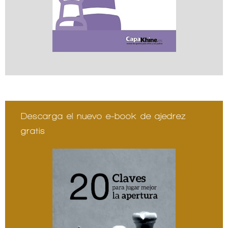
Descarga el nuevo e-book de ajedrez
gratis