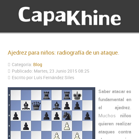
Ajedrez para niños: radiografía de un ataque.
Categoría:
Blog
Publicado: Martes, 23 Junio 2015 08:25
Escrito por Luís Fernández Siles
Saber atacar es
fundamental en
el ajedrez
.
Muchos
niños
quieren realizar
ataques contra