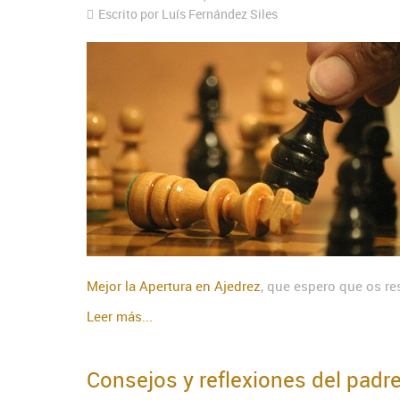
Escrito por Luís Fernández Siles
Mejor la Apertura en Ajedrez
, que espero que os re
Leer más...
Consejos y reflexiones del pad