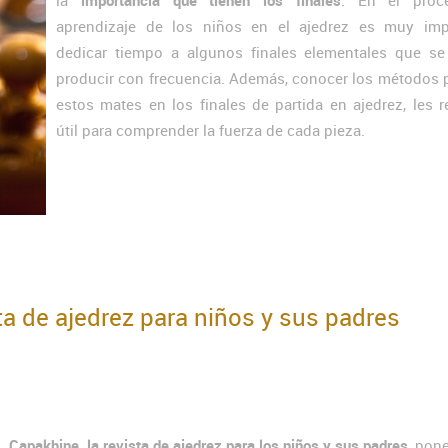
la
importancia que tienen los finales
. En el proc
aprendizaje de los niños en el ajedrez es muy imp
dedicar tiempo a algunos finales elementales que se
producir con frecuencia. Además, conocer los métodos 
estos mates en los finales de partida en ajedrez, les r
útil para comprender la fuerza de cada pieza.
ta de ajedrez para niños y sus padres
Capakhine, la revista de ajedrez para los niños y sus padres
, pon