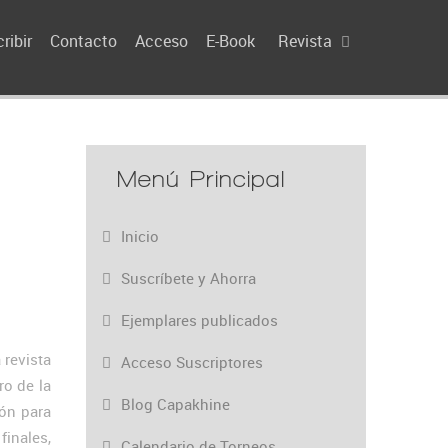
ribir
Contacto
Acceso
E-Book
Revista
Menú Principal
Inicio
Suscríbete y Ahorra
Ejemplares publicados
 revista
Acceso Suscriptores
ro de la
Blog Capakhine
ón para
inales,
Calendario de Torneos