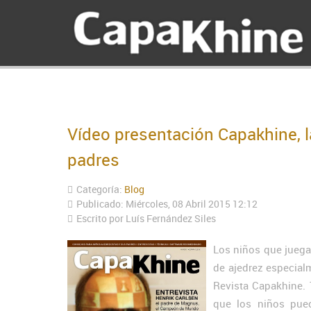
Vídeo presentación Capakhine, la
padres
Categoría:
Blog
Publicado: Miércoles, 08 Abril 2015 12:12
Escrito por Luís Fernández Siles
Los niños que juegan
de ajedrez especialm
Revista Capakhine. 
que los niños pued