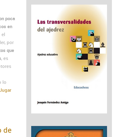
con poca
icos en
 el
er, por
tos que
s
, es
ptores
 lo
 Jugar
o de