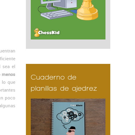
uentran
iciente
l sea el
o menos
Cuaderno de
, lo que
planillas de ajedrez
rtantes
 un poco
algunas