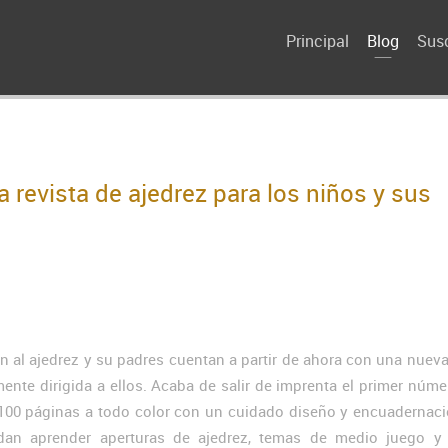
Principal
Blog
Susc
 revista de ajedrez para los niños y sus
 al ajedrez y su padres cuentan a partir de ahora con una nueva
ente dirigida a ellos. Acaba de salir de imprenta el primer núme
100 páginas a todo color con un cuidado diseño y encuadernaci
an aprender aperturas de ajedrez, temas de medio juego y f