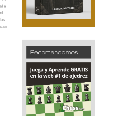
al a
el
las
ación
Recomendamos