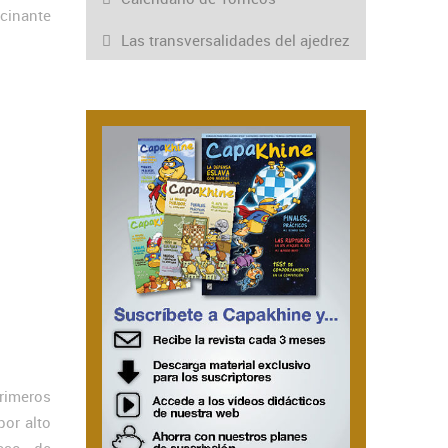
scinante
Las transversalidades del ajedrez
rimeros
or alto