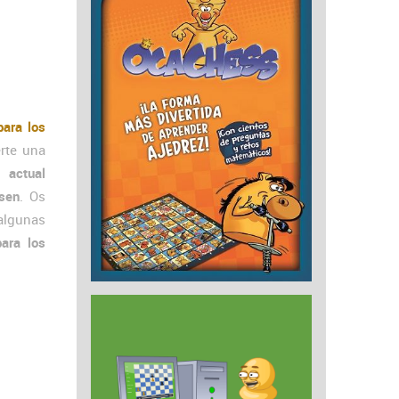
para los
rte una
 actual
sen
. Os
lgunas
para los