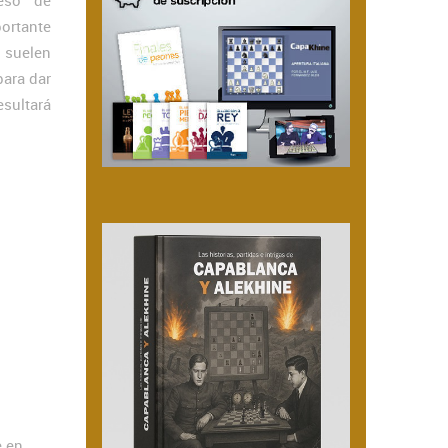
eso de
ortante
 suelen
para dar
esultará
e en