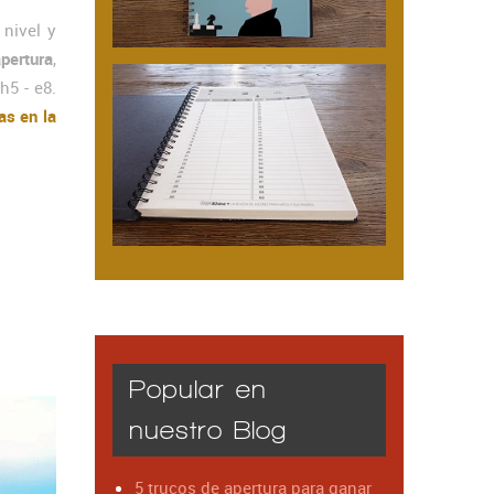
 nivel y
pertura
,
h5 - e8.
as en la
Popular en
nuestro Blog
5 trucos de apertura para ganar