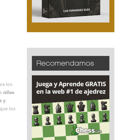
Recomendamos
ara los
os
niños
s y
que los