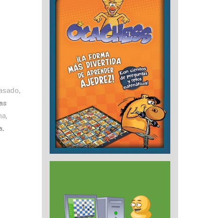
asado,
las
ma,
a.