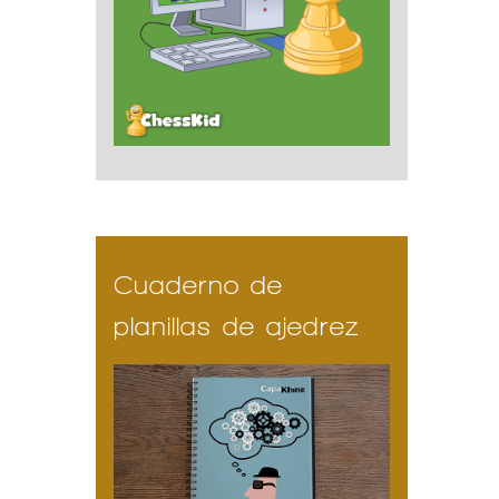
Cuaderno de
planillas de ajedrez