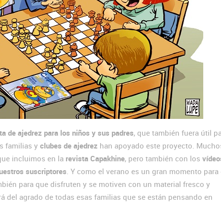
ta de ajedrez para los niños y sus padres
, que también fuera útil p
s familias y
clubes de ajedrez
han apoyado este proyecto. Much
que incluimos en la
revista Capakhine
, pero también con los
vídeo
uestros suscriptores
. Y como el verano es un gran momento para 
bién para que disfruten y se motiven con un material fresco y
á del agrado de todas esas familias que se están pensando en