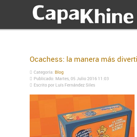
Ocachess: la manera más diverti
Categoría:
Blog
Publicado: Martes, 05 Julio 2016 11:03
Escrito por Luís Fernández Siles