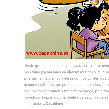
Desde que iniciamos la aventura de crear una
revis
monitores y profesores de ajedrez educativo
, mucha
aprenden y mejoran su ajedrez
con los contenidos 
temas en pdf
a los que pueden acceder en la web
n
más jóvenes estudien y mejoren su juego, pero tam
novedoso, lanzamos una
oferta
que seguro que ser
suscribirse a
Capakhine
.