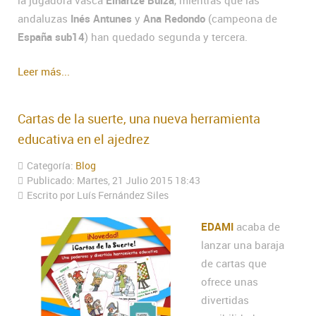
la jugadora vasca
Eihartze Buiza
, mientras que las
andaluzas
Inés Antunes
y
Ana Redondo
(campeona de
España sub14
) han quedado segunda y tercera.
Leer más...
Cartas de la suerte, una nueva herramienta
educativa en el ajedrez
Categoría:
Blog
Publicado: Martes, 21 Julio 2015 18:43
Escrito por Luís Fernández Siles
EDAMI
acaba de
lanzar una baraja
de cartas que
ofrece unas
divertidas