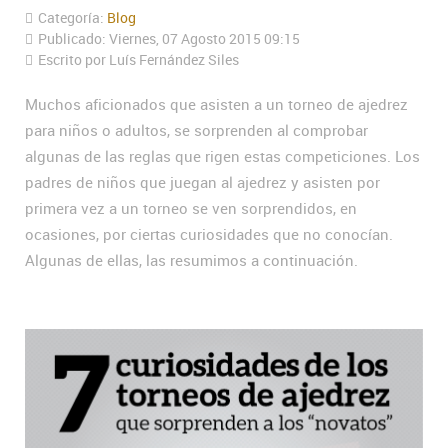
Categoría:
Blog
Publicado: Viernes, 07 Agosto 2015 09:15
Escrito por Luís Fernández Siles
Muchos aficionados que asisten a un torneo de ajedrez
para niños o adultos, se sorprenden al comprobar
algunas de las reglas que rigen estas competiciones. Los
padres de niños que juegan al ajedrez y asisten por
primera vez a un torneo se ven sorprendidos, en
ocasiones, por ciertas curiosidades que no conocían.
Algunas de ellas, las resumimos a continuación.