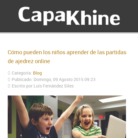
Cómo pueden los niños aprender de las partidas
de ajedrez online
Categoría:
Blog
Publicado: Domingo, 09 Agosto 2015 09:23
Escrito por Luís Fernández Siles