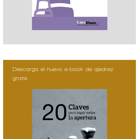
Descarga el nuevo e-book de ajedrez
gratis