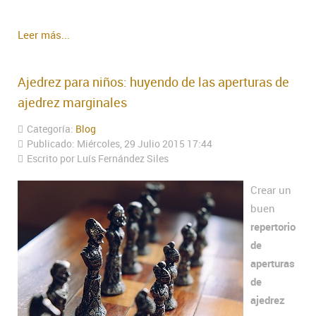
Leer más...
Ajedrez para niños: huyendo de las aperturas de
ajedrez marginales
Categoría:
Blog
Publicado: Miércoles, 29 Julio 2015 17:44
Escrito por Luís Fernández Siles
Crear un
buen
repertorio
de
aperturas
de
ajedrez