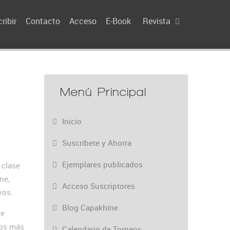
ribir
Contacto
Acceso
E-Book
Revista
Menú Principal
Inicio
Suscríbete y Ahorra
Ejemplares publicados
 clase
ne,
Acceso Suscriptores
vos.
Blog Capakhine
re
cos más
Calendario de Torneos