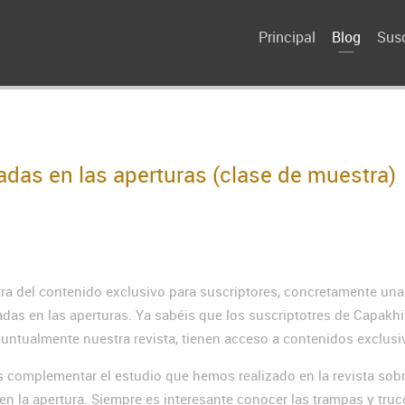
Principal
Blog
Susc
adas en las aperturas (clase de muestra)
a del contenido exclusivo para suscriptores, concretamente una
adas en las aperturas. Ya sabéis que los suscriptotres de Capakhi
untualmente nuestra revista, tienen acceso a contenidos exclusi
s complementar el estudio que hemos realizado en la revista sob
 en la apertura. Siempre es interesante conocer las trampas y tru