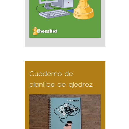
Cuaderno de
planillas de ajedrez