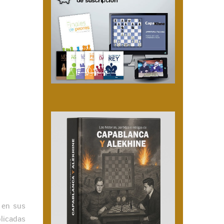
 en sus
plicadas