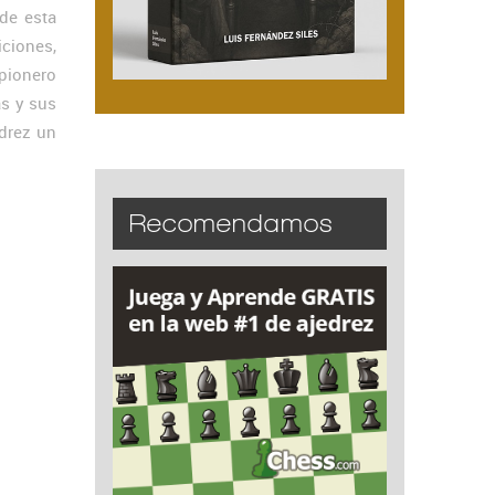
de esta
ciones,
 pionero
as y sus
edrez un
Recomendamos