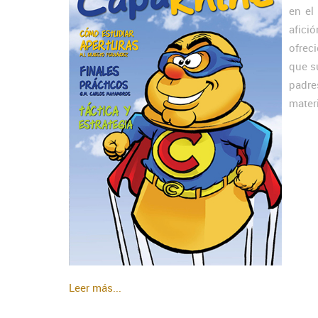
en el
afici
ofrec
que s
padre
materi
Leer más...