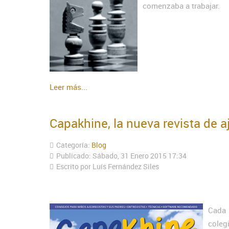
comenzaba a trabajar.
Leer más...
Capakhine, la nueva revista de aj
Categoría:
Blog
Publicado: Sábado, 31 Enero 2015 17:34
Escrito por Luís Fernández Siles
Cada 
coleg