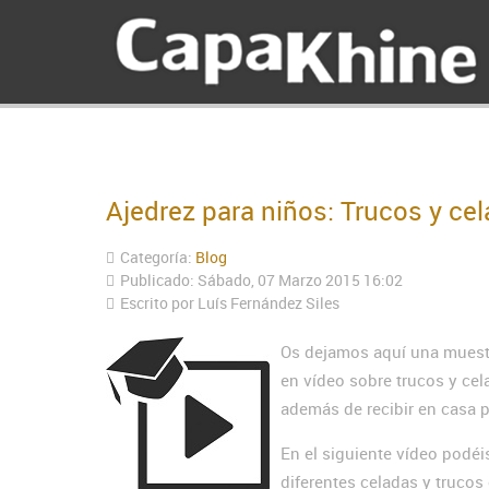
Ajedrez para niños: Trucos y cel
Categoría:
Blog
Publicado: Sábado, 07 Marzo 2015 16:02
Escrito por Luís Fernández Siles
Os dejamos aquí una muestr
en vídeo sobre trucos y cel
además de recibir en casa p
En el siguiente vídeo podéi
diferentes celadas y trucos