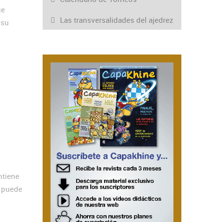
ue
Las transversalidades del ajedrez
 su
ntiene
y puede