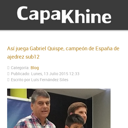
Así juega Gabriel Quispe, campeón de España de
ajedrez sub12
Categoría:
Blog
Publicado: Lunes, 13 Julio 2015 12:33
Escrito por Luís Fernández Siles