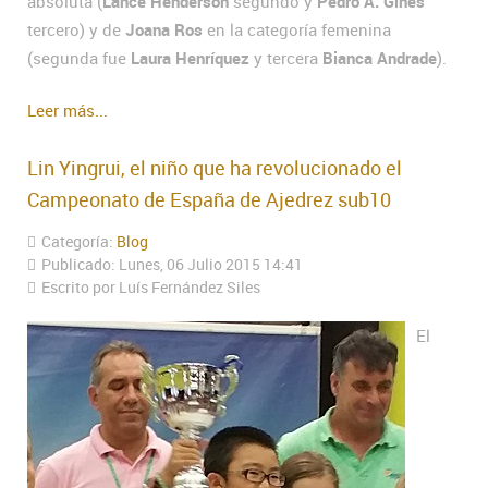
absoluta (
Lance Henderson
segundo y
Pedro A. Gines
tercero) y de
Joana Ros
en la categoría femenina
(segunda fue
Laura Henríquez
y tercera
Bianca Andrade
).
Leer más...
Lin Yingrui, el niño que ha revolucionado el
Campeonato de España de Ajedrez sub10
Categoría:
Blog
Publicado: Lunes, 06 Julio 2015 14:41
Escrito por Luís Fernández Siles
El