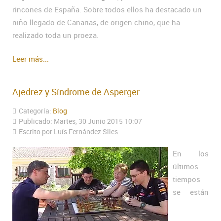
rincones de España. Sobre todos ellos ha destacado un
niño llegado de Canarias, de origen chino, que ha
realizado toda un proeza.
Leer más...
Ajedrez y Síndrome de Asperger
Categoría:
Blog
Publicado: Martes, 30 Junio 2015 10:07
Escrito por Luís Fernández Siles
En los
últimos
tiempos
se están