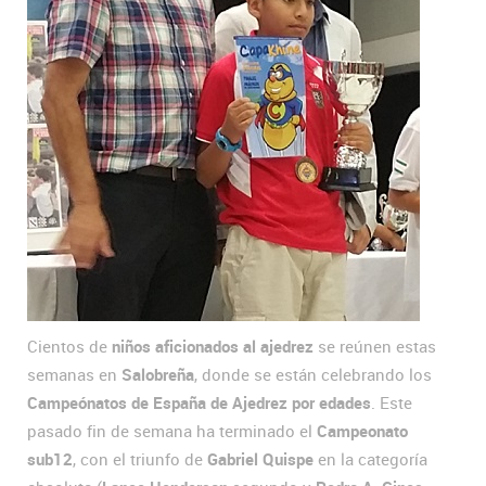
Cientos de
niños aficionados al ajedrez
se reúnen estas
semanas en
Salobreña
, donde se están celebrando los
Campeónatos de España de Ajedrez
por edades
. Este
pasado fin de semana ha terminado el
Campeonato
sub12
, con el triunfo de
Gabriel Quispe
en la categoría