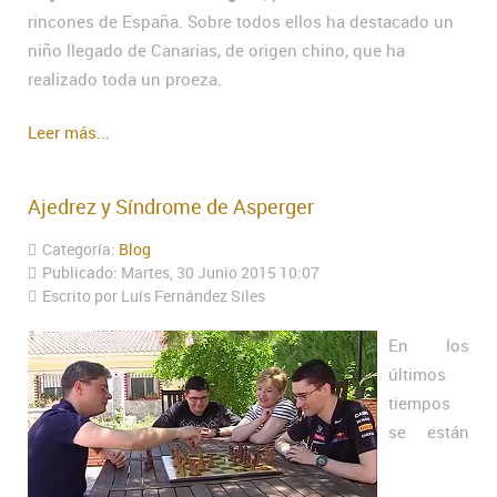
rincones de España. Sobre todos ellos ha destacado un
niño llegado de Canarias, de origen chino, que ha
realizado toda un proeza.
Leer más...
Ajedrez y Síndrome de Asperger
Categoría:
Blog
Publicado: Martes, 30 Junio 2015 10:07
Escrito por Luís Fernández Siles
En los
últimos
tiempos
se están