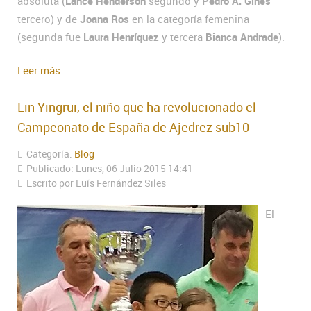
absoluta (
Lance Henderson
segundo y
Pedro A. Gines
tercero) y de
Joana Ros
en la categoría femenina
(segunda fue
Laura Henríquez
y tercera
Bianca Andrade
).
Leer más...
Lin Yingrui, el niño que ha revolucionado el
Campeonato de España de Ajedrez sub10
Categoría:
Blog
Publicado: Lunes, 06 Julio 2015 14:41
Escrito por Luís Fernández Siles
El