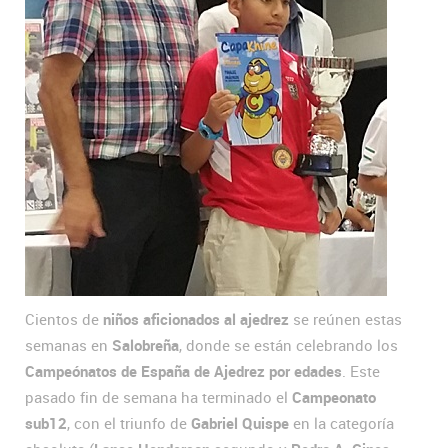
Cientos de
niños aficionados al ajedrez
se reúnen estas
semanas en
Salobreña
, donde se están celebrando los
Campeónatos de España de Ajedrez
por edades
. Este
pasado fin de semana ha terminado el
Campeonato
sub12
, con el triunfo de
Gabriel Quispe
en la categoría