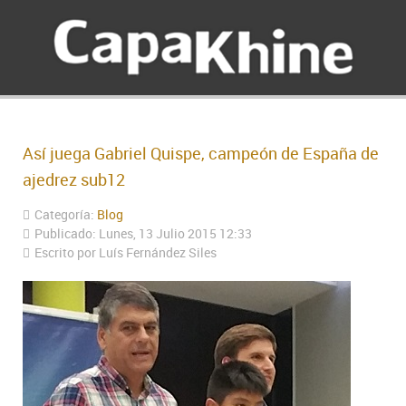
Así juega Gabriel Quispe, campeón de España de
ajedrez sub12
Categoría:
Blog
Publicado: Lunes, 13 Julio 2015 12:33
Escrito por Luís Fernández Siles