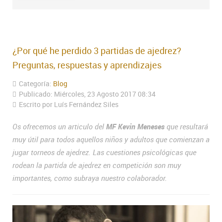
¿Por qué he perdido 3 partidas de ajedrez?
Preguntas, respuestas y aprendizajes
Categoría:
Blog
Publicado: Miércoles, 23 Agosto 2017 08:34
Escrito por Luís Fernández Siles
Os ofrecemos un articulo del
MF Kevin Meneses
que resultará
muy útil para todos aquellos niños y adultos que comienzan a
jugar torneos de ajedrez. Las cuestiones psicológicas que
rodean la partida de ajedrez en competición son muy
importantes, como subraya nuestro colaborador.