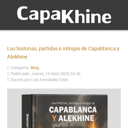
Las historias, partidas e intrigas de Capablanca y
Alekhine
Categoría:
Blog
Publicado: Jueves, 10 Abril 2025 20:45
Escrito por Luís Fernández Siles