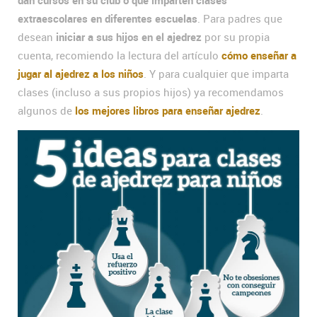
extraescolares en diferentes escuelas
. Para padres que
desean
iniciar a sus hijos en el ajedrez
por su propia
cuenta, recomiendo la lectura del artículo
cómo enseñar a
jugar al ajedrez a los niños
. Y para cualquier que imparta
clases (incluso a sus propios hijos) ya recomendamos
algunos de
los mejores libros para enseñar ajedrez
.