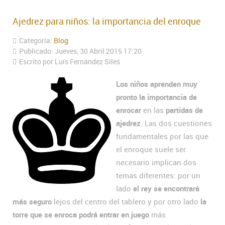
Ajedrez para niños: la importancia del enroque
Categoría:
Blog
Publicado: Jueves, 30 Abril 2015 17:20
Escrito por Luís Fernández Siles
Los niños aprenden muy
pronto la importancia de
enrocar
en las
partidas de
ajedrez
. Las dos cuestiones
fundamentales por las que
el enroque suele ser
necesario implican dos
temas diferentes: por un
lado
el rey se encontrará
más seguro
lejos del centro del tablero y por otro lado
la
torre que se enroca podrá entrar en juego
más