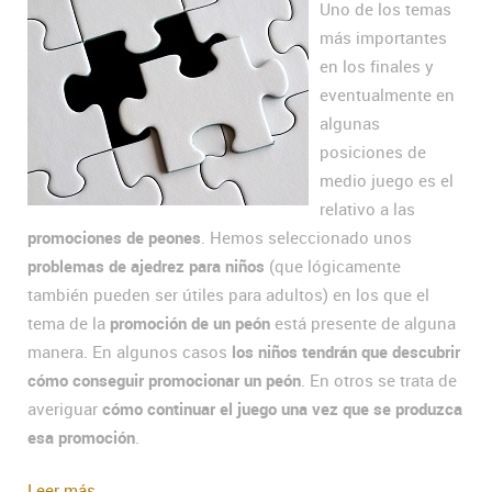
Uno de los temas
más importantes
en los finales y
eventualmente en
algunas
posiciones de
medio juego es el
relativo a las
promociones de peones
. Hemos seleccionado unos
problemas de ajedrez para niños
(que lógicamente
también pueden ser útiles para adultos) en los que el
tema de la
promoción de un peón
está presente de alguna
manera. En algunos casos
los niños tendrán que descubrir
cómo conseguir promocionar un peón
. En otros se trata de
averiguar
cómo continuar el juego una vez que se produzca
esa promoción
.
Leer más...