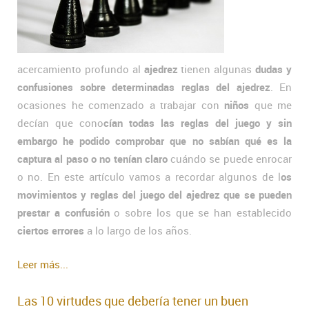
acercamiento profundo al
ajedrez
tienen algunas
dudas y
confusiones sobre determinadas reglas del ajedrez
. En
ocasiones he comenzado a trabajar con
niños
que me
decían que cono
cían todas las reglas del juego y sin
embargo he podido comprobar que no sabían qué es la
captura al paso o no tenían claro
cuándo se puede enrocar
o no. En este artículo vamos a recordar algunos de l
os
movimientos y reglas del juego del ajedrez que se pueden
prestar a confusión
o sobre los que se han establecido
ciertos errores
a lo largo de los años.
Leer más...
Las 10 virtudes que debería tener un buen