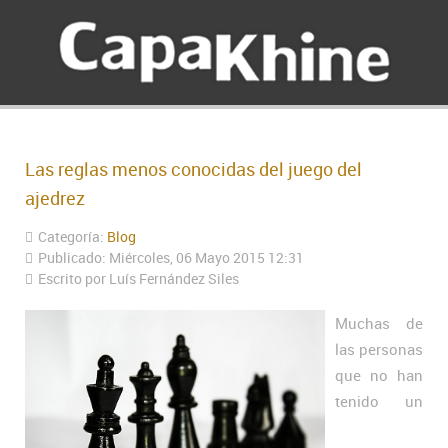
Las reglas menos conocidas del juego del
ajedrez
Categoría:
Blog
Publicado: Miércoles, 06 Mayo 2015 12:31
Escrito por Luís Fernández Siles
Muchas de
las personas
que no han
tenido un