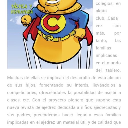
colegios, en
algún
club...Cada
vez son
más, por
tanto, las
familias
implicadas
en el mundo
del tablero.
Muchas de ellas se implican el desarrollo de esta afición
de sus hijos, fomentando su interés, llevándolos a
competiciones, ofreciéndoles la posibilidad de asistir a
clases, etc. Con el proyecto pionero que supone esta
nueva revista de ajedrez dedicada a niños ajedrecistas y
sus padres, pretendemos hacer llegar a esas familias
implicadas en el ajedrez un material útil y de calidad que