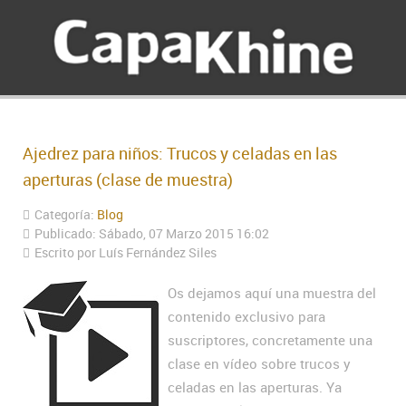
Ajedrez para niños: Trucos y celadas en las
aperturas (clase de muestra)
Categoría:
Blog
Publicado: Sábado, 07 Marzo 2015 16:02
Escrito por Luís Fernández Siles
Os dejamos aquí una muestra del
contenido exclusivo para
suscriptores, concretamente una
clase en vídeo sobre trucos y
celadas en las aperturas. Ya