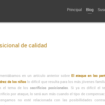
Principal
Blog
Susc
sicional de calidad
mentábamos en un artículo anterior sobre
El ataque en las par
drez de los niños
lo difícil que resulta para los más jóvenes famili
n el tema de los
sacrificios posicionales
. Si ya es difícil el 
crificio por ataque, lo será aun más cuando el tipo de compensa
tengamos no esté relacionada con las posibillidades contra