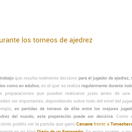
urante los torneos de ajedrez
 trabajo
que resulta realmente decisivo
para el jugador de ajedrez, 
ños como en adultos
, es el que se realiza
regularmente durante todo
s preparaciones que pueden realizarse justo antes de una 
eden ser importantes, dependiendo sobre todo del nivel del juga
emplo,
en partidas de torneos de élite entre los mejores juga
edrez del mundo, esta preparación puede ser decisiva
. Como 
ciente podéis ver la partida que ganó
Caruana
frente a
Tomashev
menté en mi blog
Diario de un Entrenador
. En estos niveles, o in