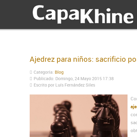
Ajedrez para niños: sacrificio po
Categoría:
Blog
Publicado: Domingo, 24 Mayo 2015 17:38
Escrito por Luís Fernández Siles
Co
aje
co
sa
ob