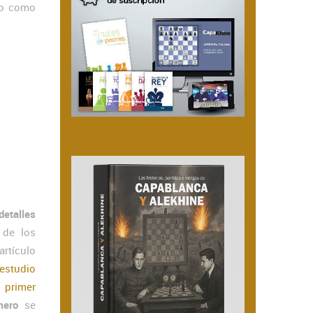
do como
detalles
de los
rtículo
 estudio
l
primer
mero
se