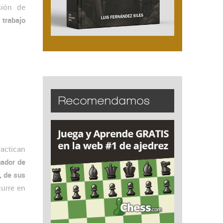
sión de
 trabajo
Recomendamos
actican
gador de
, de sus
curre en