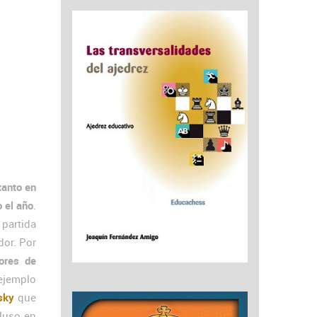
tanto en
 el año
.
partida
dor. Por
dores de
ejemplo
sky
que
cluso en