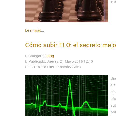
en
Leer más...
Cómo subir ELO: el secreto mejo
Categoría:
Blog
Publicado: Jueves, 21 Mayo 2015 12:10
Escrito por Luís Fernández Siles
Un
si
aj
af
su
po