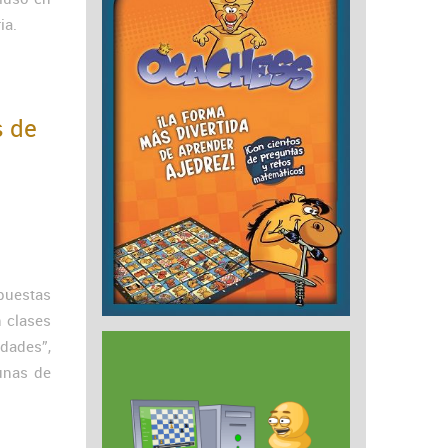
ia.
s de
puestas
 clases
rdades”,
unas de