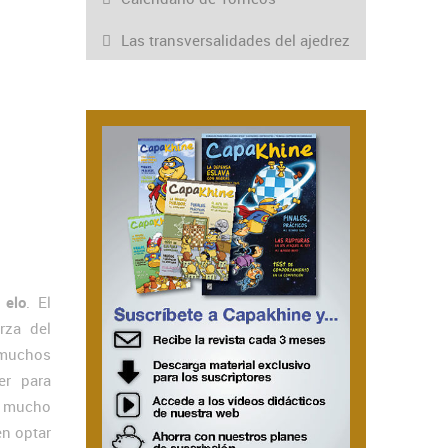
Las transversalidades del ajedrez
 elo
. El
rza del
 muchos
er para
n mucho
en optar