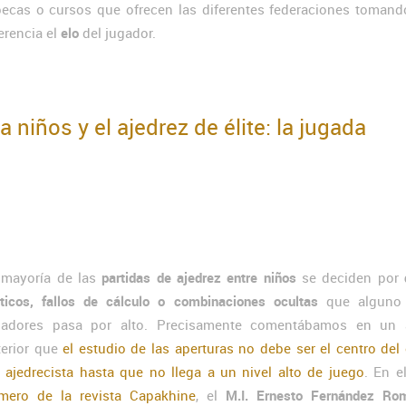
becas o cursos que ofrecen las diferentes federaciones toman
erencia el
elo
del jugador.
 niños y el ajedrez de élite: la jugada
 mayoría de las
partidas de ajedrez entre niños
se deciden por
cticos, fallos de cálculo o combinaciones ocultas
que alguno 
gadores pasa por alto. Precisamente comentábamos en un a
terior que
el estudio de las aperturas no debe ser el centro del
l ajedrecista hasta que no llega a un nivel alto de juego
. En e
mero de la revista Capakhine
, el
M.I. Ernesto Fernández Ro