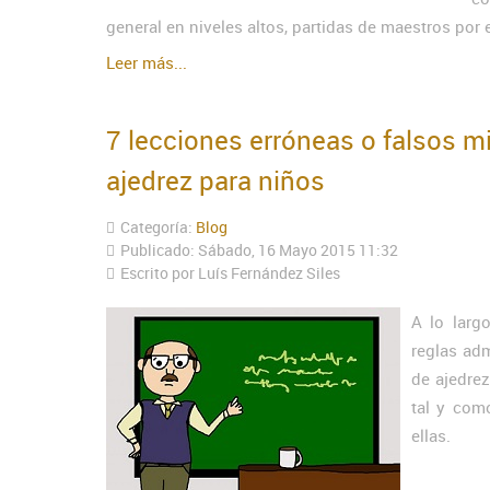
general en niveles altos, partidas de maestros por 
Leer más...
7 lecciones erróneas o falsos m
ajedrez para niños
Categoría:
Blog
Publicado: Sábado, 16 Mayo 2015 11:32
Escrito por Luís Fernández Siles
A lo larg
reglas ad
de ajedre
tal y com
ellas.