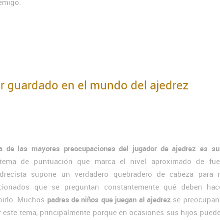
emigo.
r guardado en el mundo del ajedrez
a de las mayores preocupaciones del jugador de ajedrez es su
stema de puntuación que marca el nivel aproximado de fue
edrecista supone un verdadero quebradero de cabeza para
icionados que se preguntan constantemente qué deben hac
birlo. Muchos
padres de niños que juegan al ajedrez
se preocupa
r este tema, principalmente porque en ocasiones sus hijos pued