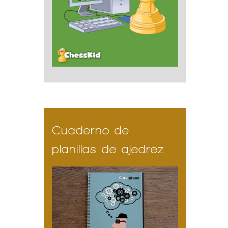
Cuaderno de
planillas de ajedrez