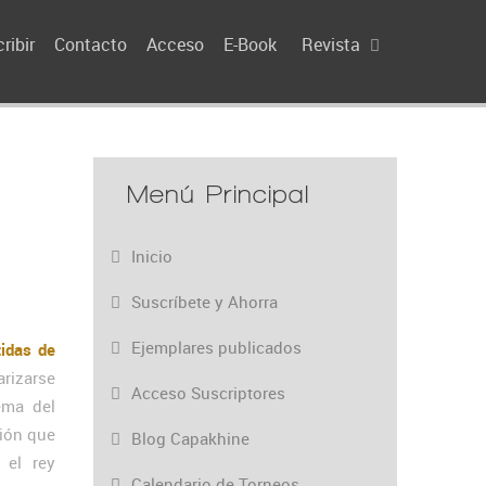
ribir
Contacto
Acceso
E-Book
Revista
Menú Principal
Inicio
Suscríbete y Ahorra
Ejemplares publicados
tidas de
arizarse
Acceso Suscriptores
tema del
ción que
Blog Capakhine
 el rey
Calendario de Torneos