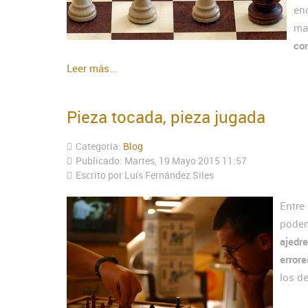
en
ma
con
Leer más...
Pieza tocada, pieza jugada
Categoría:
Blog
Publicado: Martes, 19 Mayo 2015 11:57
Escrito por Luís Fernández Siles
Entre
podem
ajedre
errore
los d