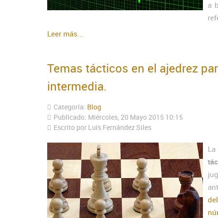
a 
ref
Leer más...
Temas tácticos en el ajedrez para
intermedia.
Categoría:
Blog
Publicado: Miércoles, 20 Mayo 2015 10:15
Escrito por Luís Fernández Siles
La
tá
ju
an
de
nú