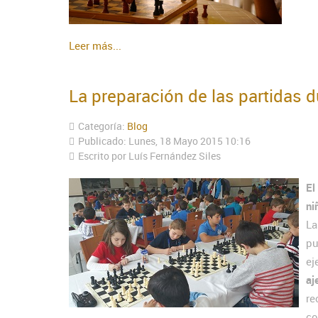
Leer más...
La preparación de las partidas d
Categoría:
Blog
Publicado: Lunes, 18 Mayo 2015 10:16
Escrito por Luís Fernández Siles
El
ni
La
pu
ej
aj
re
co