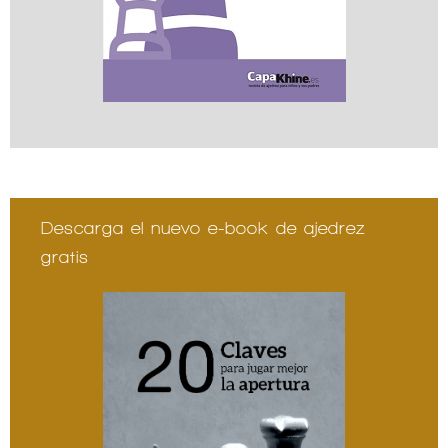
Descarga el nuevo e-book de ajedrez
gratis