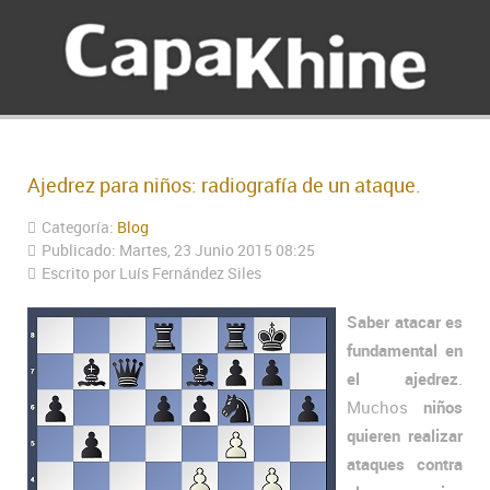
Ajedrez para niños: radiografía de un ataque.
Categoría:
Blog
Publicado: Martes, 23 Junio 2015 08:25
Escrito por Luís Fernández Siles
Saber atacar es
fundamental en
el ajedrez
.
Muchos
niños
quieren realizar
ataques contra