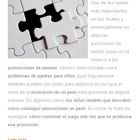
Uno de los temas
más importantes
en los finales y
eventualmente en
algunas
posiciones de
medio juego es el
relativo a las
promociones de peones
. Hemos seleccionado unos
problemas de ajedrez para niños
(que lógicamente
también pueden ser útiles para adultos) en los que el
tema de la
promoción de un peón
está presente de alguna
manera. En algunos casos
los niños tendrán que descubrir
cómo conseguir promocionar un peón
. En otros se trata de
averiguar
cómo continuar el juego una vez que se produzca
esa promoción
.
Leer más...