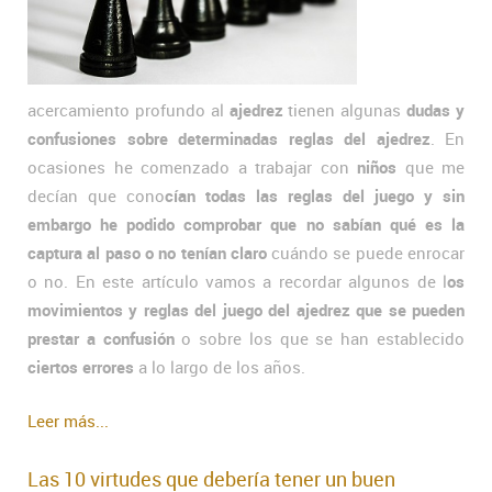
acercamiento profundo al
ajedrez
tienen algunas
dudas y
confusiones sobre determinadas reglas del ajedrez
. En
ocasiones he comenzado a trabajar con
niños
que me
decían que cono
cían todas las reglas del juego y sin
embargo he podido comprobar que no sabían qué es la
captura al paso o no tenían claro
cuándo se puede enrocar
o no. En este artículo vamos a recordar algunos de l
os
movimientos y reglas del juego del ajedrez que se pueden
prestar a confusión
o sobre los que se han establecido
ciertos errores
a lo largo de los años.
Leer más...
Las 10 virtudes que debería tener un buen