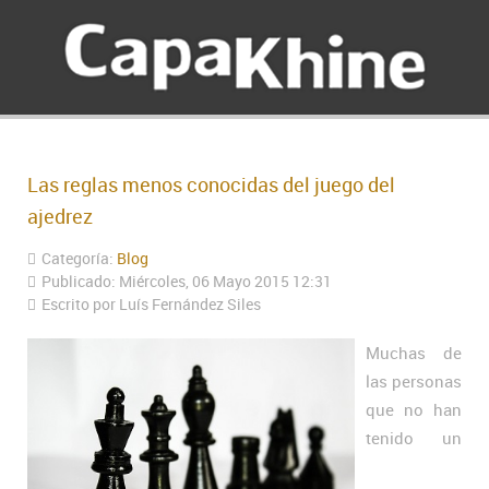
Las reglas menos conocidas del juego del
ajedrez
Categoría:
Blog
Publicado: Miércoles, 06 Mayo 2015 12:31
Escrito por Luís Fernández Siles
Muchas de
las personas
que no han
tenido un