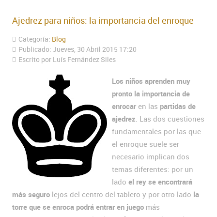
Ajedrez para niños: la importancia del enroque
Categoría:
Blog
Publicado: Jueves, 30 Abril 2015 17:20
Escrito por Luís Fernández Siles
Los niños aprenden muy
pronto la importancia de
enrocar
en las
partidas de
ajedrez
. Las dos cuestiones
fundamentales por las que
el enroque suele ser
necesario implican dos
temas diferentes: por un
lado
el rey se encontrará
más seguro
lejos del centro del tablero y por otro lado
la
torre que se enroca podrá entrar en juego
más