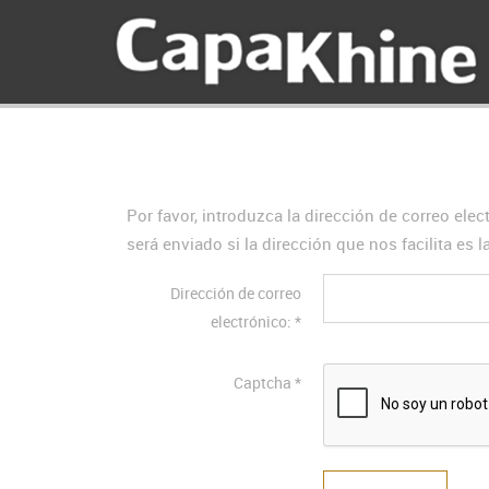
Por favor, introduzca la dirección de correo ele
será enviado si la dirección que nos facilita es l
Dirección de correo
electrónico:
*
Captcha
*