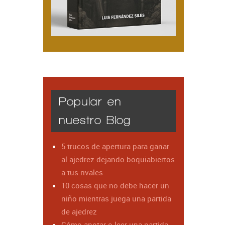
Popular en
nuestro Blog
5 trucos de apertura para ganar
al ajedrez dejando boquiabiertos
a tus rivales
10 cosas que no debe hacer un
niño mientras juega una partida
de ajedrez
Cómo anotar o leer una partida