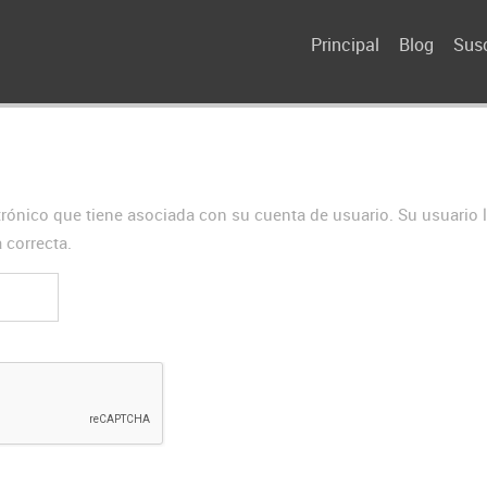
Principal
Blog
Susc
ctrónico que tiene asociada con su cuenta de usuario. Su usuario 
a correcta.