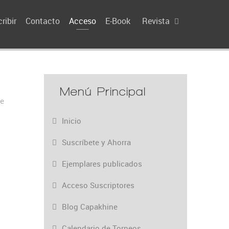
ribir
Contacto
Acceso
E-Book
Revista
Menú Principal
le
Inicio
Suscríbete y Ahorra
Ejemplares publicados
Acceso Suscriptores
Blog Capakhine
Calendario de Torneos