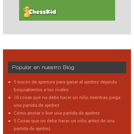
Popular en nuestro Blog
5 trucos de apertura para ganar al ajedrez dejando
boquiabiertos a tus rivales
10 cosas que no debe hacer un niño mientras juega
una partida de ajedrez
Cómo anotar o leer una partida de ajedrez
5 Cosas que no debe hacer un niño antes de una
partida de ajedrez