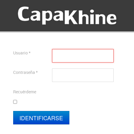
Usuario
*
Contraseña
*
Recuérdeme
IDENTIFICARSE