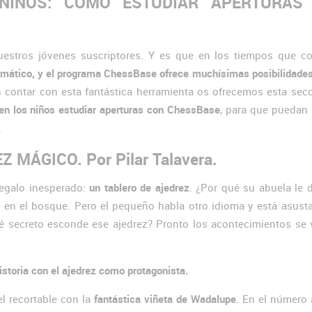
 NIÑOS: CÓMO ESTUDIAR APERTURAS
estros jóvenes suscriptores. Y es que en los tiempos que c
ormático, y el programa ChessBase ofrece muchísimas posibilidades
 contar con esta fantástica herramienta os ofrecemos esta sec
n los niños estudiar aperturas con ChessBase
, para que puedan 
.
MÁGICO. Por Pilar Talavera.
regalo inesperado:
un tablero de ajedrez
. ¿Por qué su abuela le 
en el bosque. Pero el pequeño habla otro idioma y está asusta
qué secreto esconde ese ajedrez? Pronto los acontecimientos se
istoria con el ajedrez como protagonista.
el recortable con la
fantástica viñeta de Wadalupe
. En el número 