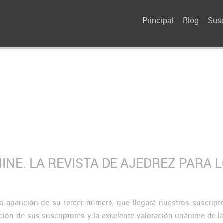
Principal
Blog
Susc
NE. LA REVISTA DE AJEDREZ PARA 
 aparición de su tercer número, que llegará nuestros suscript
ción de sus suscriptores y la excelente valoración unánime de la 