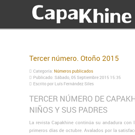
Tercer número. Otoño 2015
Categoría:
Números publicados
Publicado: Sábado, 05 Septiembre 2015 15:35
Escrito por
Luís Fernández Siles
TERCER NÚMERO DE CAPAKHI
NIÑOS Y SUS PADRES
La revista Capakhine continúa su andadura con la
primeros días de octubre. Avalados por la satisfac