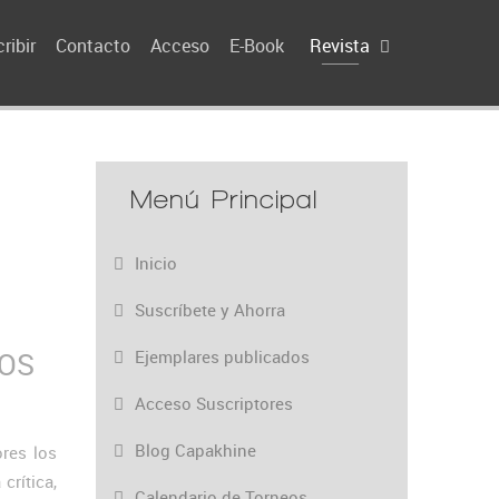
ribir
Contacto
Acceso
E-Book
Revista
Menú Principal
Inicio
Suscríbete y Ahorra
LOS
Ejemplares publicados
Acceso Suscriptores
Blog Capakhine
ores los
crítica,
Calendario de Torneos