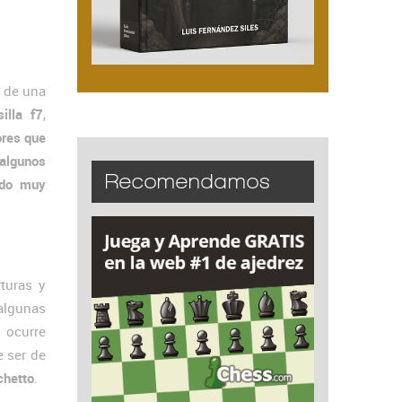
 de una
illa f7
,
ores que
 algunos
Recomendamos
odo muy
turas y
 algunas
 ocurre
e ser de
chetto
.