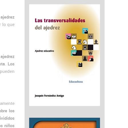
 ajedrez
r lo que
 ajedrez
sta
.
Los
e pueden
damente
obre los
ivididos
os niños