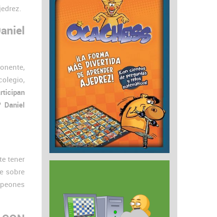
jedrez.
aniel
onente,
colegio,
rticipan
o?
Daniel
te tener
e sobre
ampeones