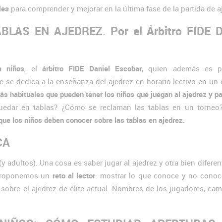
les
para comprender y mejorar en la última fase de la partida de a
ABLAS EN AJEDREZ
.
Por el Árbitro FIDE D
a niños
, el
árbitro FIDE Daniel Escobar
, quien además es p
 se dedica a la enseñanza del ajedrez en horario lectivo en un 
s habituales que pueden tener los niños que juegan al ajedrez y pa
uedar en tablas? ¿Cómo se reclaman las tablas en un torne
que los niños deben conocer sobre las tablas en ajedrez.
CA
 adultos). Una cosa es saber jugar al ajedrez y otra bien diferen
 proponemos un
reto al lector
: mostrar lo que conoce y no conoc
 y sobre el ajedrez de élite actual. Nombres de los jugadores, c