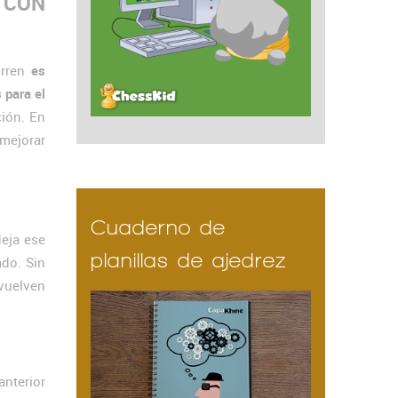
 CON
orren
es
 para el
ción. En
mejorar
Cuaderno de
deja ese
planillas de ajedrez
do. Sin
 vuelven
anterior