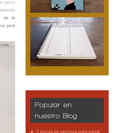
l turno
 además
e de la
jos para
Popular en
nuestro Blog
5 trucos de apertura para ganar