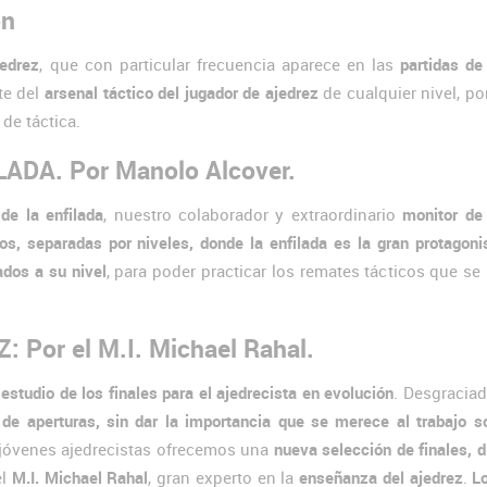
ón
jedrez
, que con particular frecuencia aparece en las
partidas de
e del
arsenal táctico del jugador de ajedrez
de cualquier nivel, po
de táctica.
ADA. Por Manolo Alcover.
 de la enfilada
, nuestro colaborador y extraordinario
monitor de
ios, separadas por niveles, donde la enfilada es la gran protagoni
ados a su nivel
, para poder practicar los remates tácticos que s
Por el M.I. Michael Rahal.
estudio de los finales para el ajedrecista en evolución
. Desgracia
e aperturas, sin dar la importancia que se merece al trabajo s
os jóvenes ajedrecistas ofrecemos una
nueva selección de finales, d
el
M.I. Michael Rahal
, gran experto en la
enseñanza del ajedrez
.
L