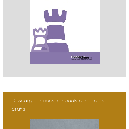
Descarga el nuevo e-book de ajedrez
gratis