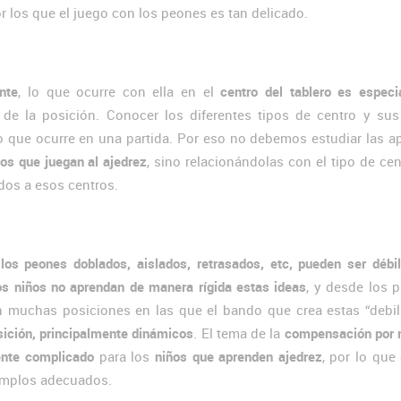
r los que el juego con los peones es tan delicado.
nte
, lo que ocurre con ella en el
centro del tablero es espec
 de la posición. Conocer los diferentes tipos de centro y sus
o que ocurre en una partida. Por eso no debemos estudiar las a
os que juegan al ajedrez
, sino relacionándolas con el tipo de ce
dos a esos centros.
os peones doblados, aislados, retrasados, etc, pueden ser débil
os niños no aprendan de manera rígida estas ideas
, y desde los 
 muchas posiciones en las que el bando que crea estas “debil
osición, principalmente dinámicos
. El tema de la
compensación por 
ente complicado
para los
niños que aprenden ajedrez
, por lo que
jemplos adecuados.