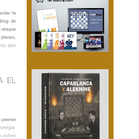
nder la
blog de
e ataque
 planes,
rez, que
A EL
s peones
ategia.
n volver