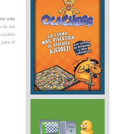
ones más
n de los
cipales
 para el