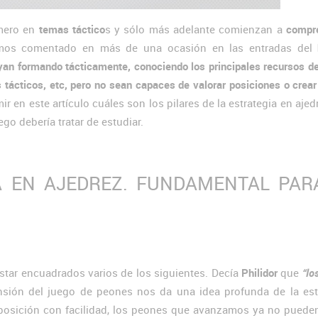
mero en
temas táctico
s y sólo más adelante comienzan a
compre
mos comentado en más de una ocasión en las entradas del
yan formando tácticamente, conociendo los principales recursos d
os tácticos, etc, pero no sean capaces de valorar posiciones o crear
r en este artículo cuáles son los pilares de la estrategia en ajed
go debería tratar de estudiar.
A EN AJEDREZ. FUNDAMENTAL PAR
star encuadrados varios de los siguientes. Decía
Philidor
que
“lo
nsión del juego de peones nos da una idea profunda de la estr
 posición con facilidad, los peones que avanzamos ya no puede