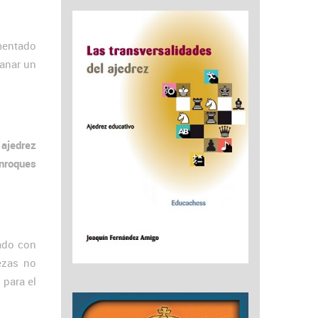
mentado
ganar un
 ajedrez
enroques
nado con
ezas no
 para el