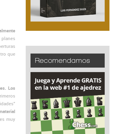
ialmente
 planes
perturas
ntro que
Recomendamos
es.
Los
primeros
idades”
material
 es muy