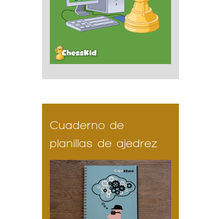
Cuaderno de
planillas de ajedrez