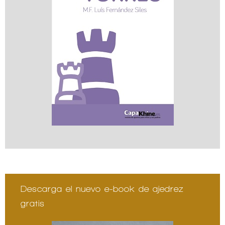
Descarga el nuevo e-book de ajedrez
gratis