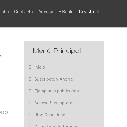
ribir
Contacto
Acceso
E-Book
Revista
Menú Principal
s
Inicio
Suscríbete y Ahorra
Ejemplares publicados
Acceso Suscriptores
ista,
Blog Capakhine
Calendario de Torneos