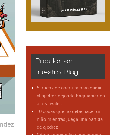
Popular en
nuestro Blog
5 trucos de apertura para ganar
al ajedrez dejando boquiabiertos
a tus rivales
10 cosas que no debe hacer un
niño mientras juega una partida
ández
de ajedrez
Cómo anotar o leer una partida