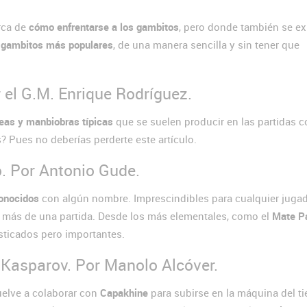
rca de
cómo enfrentarse a los gambitos
, pero donde también se e
s gambitos más populares
, de una manera sencilla y sin tener que
r el G.M. Enrique Rodríguez.
deas y manbiobras típicas
que se suelen producir en las partidas c
 Pues no deberías perderte este artículo.
. Por Antonio Gude.
onocidos
con algún nombre. Imprescindibles para cualquier jugad
n más de una partida. Desde los más elementales, como el
Mate Pa
isticados pero importantes.
e Kasparov. Por Manolo Alcóver.
uelve a colaborar con
Capakhine
para subirse en la máquina del t