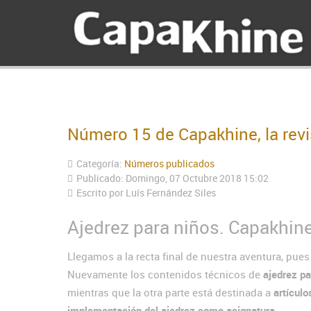
Número 15 de Capakhine, la revi
Categoría:
Números publicados
Publicado: Domingo, 07 Octubre 2018 15:02
Escrito por
Luís Fernández Siles
Ajedrez para niños. Capakhin
Llegamos a la recta final de nuestra aventura, pue
Nuevamente los contenidos técnicos de
ajedrez pa
mientras que la otra parte está destinada a
artículo
implementación del ajedrez como asignatura
.