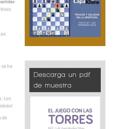
partidas
tivos.
Los
e se ha
Descarga un pdf
de muestra
s. Los
ambién!
a de