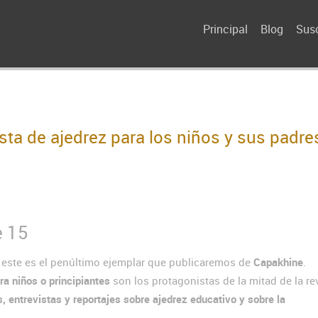
Principal
Blog
Susc
sta de ajedrez para los niños y sus padre
e 15
s este es el penúltimo ejemplar que publicaremos de
Capakhine
.
ra niños o principiantes
son los protagonistas de la mitad de la rev
s, entrevistas y reportajes sobre ajedrez educativo y sobre la