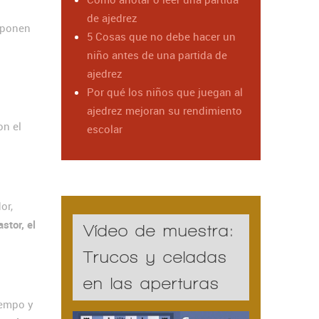
de ajedrez
xponen
5 Cosas que no debe hacer un
niño antes de una partida de
ajedrez
Por qué los niños que juegan al
ajedrez mejoran su rendimiento
on el
escolar
or,
stor, el
Vídeo de muestra:
Trucos y celadas
en las aperturas
iempo y