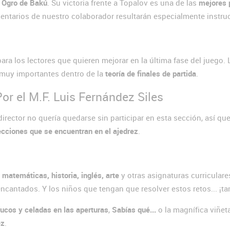
o
Ogro de Bakú
. Su victoria frente a Topalov es una de las
mejores 
entarios de nuestro colaborador resultarán especialmente instruc
ara los lectores que quieren mejorar en la última fase del juego. 
 muy importantes dentro de la
teoría de finales de partida
.
Por el M.F. Luis Fernández Siles
director no quería quedarse sin participar en esta sección, así qu
ecciones que se encuentran en el ajedrez
.
matemáticas, historia, inglés, arte
y otras asignaturas curriculare
encantados. Y los niños que tengan que resolver estos retos... ¡t
rucos y celadas en las aperturas
,
Sabías qué...
o la magnífica viñet
ez
.