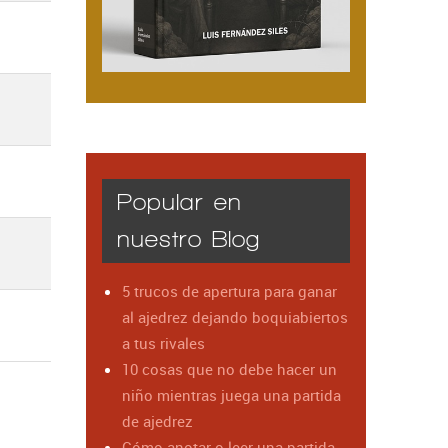
Popular en
nuestro Blog
5 trucos de apertura para ganar
al ajedrez dejando boquiabiertos
a tus rivales
10 cosas que no debe hacer un
niño mientras juega una partida
de ajedrez
Cómo anotar o leer una partida