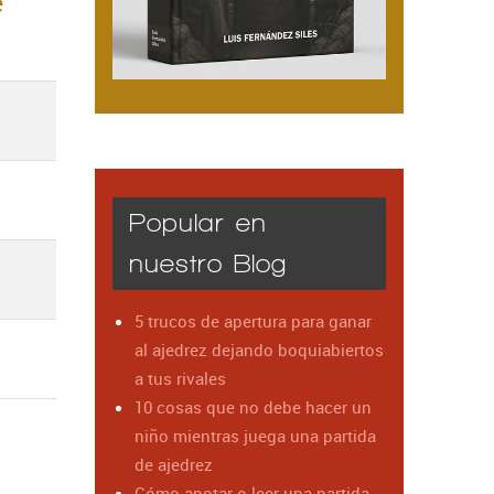
e
Popular en
nuestro Blog
5 trucos de apertura para ganar
al ajedrez dejando boquiabiertos
a tus rivales
10 cosas que no debe hacer un
niño mientras juega una partida
de ajedrez
Cómo anotar o leer una partida