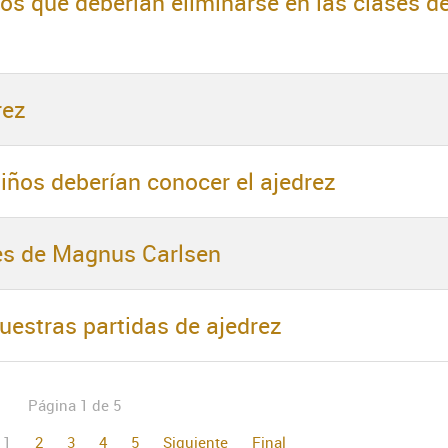
tos que deberían eliminarse en las clases d
rez
niños deberían conocer el ajedrez
es de Magnus Carlsen
nuestras partidas de ajedrez
Página 1 de 5
1
2
3
4
5
Siguiente
Final