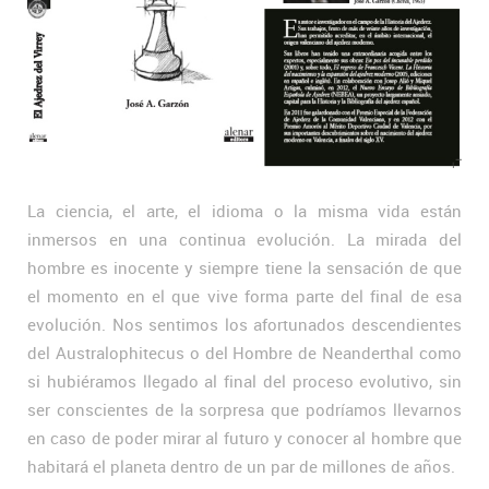
La ciencia, el arte, el idioma o la misma vida están
inmersos en una continua evolución. La mirada del
hombre es inocente y siempre tiene la sensación de que
el momento en el que vive forma parte del final de esa
evolución. Nos sentimos los afortunados descendientes
del Australophitecus o del Hombre de Neanderthal como
si hubiéramos llegado al final del proceso evolutivo, sin
ser conscientes de la sorpresa que podríamos llevarnos
en caso de poder mirar al futuro y conocer al hombre que
habitará el planeta dentro de un par de millones de años.