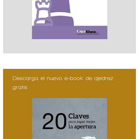
Descarga el nuevo e-book de ajedrez
gratis