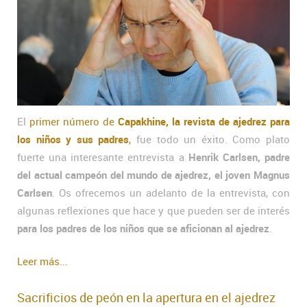
El
primer número de
Capakhine, la revista de ajedrez para
los niños y sus padres
,
fue todo un éxito. Como plato
fuerte una interesante entrevista a
Henrik Carlsen, padre
del actual campeón del mundo de ajedrez, el joven Magnus
Carlsen
. Os ofrecemos un adelanto de la entrevista, con
algunas reflexiones que hace y que pueden ser de interés
para los padres de los niños que se aficionan al ajedrez
.
Leer más...
Sacrificios de peón en la apertura en el ajedrez