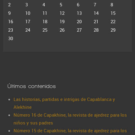
2
3
4
5
6
7
8
9
10
11
12
13
14
15
16
17
18
19
20
21
22
23
24
25
26
27
28
29
30
Últimos contenidos
Las historias, partidas e intrigas de Capablanca y
Alekhine
Número 16 de Capakhine, la revista de ajedrez para los
niños y sus padres
Número 15 de Capakhine, la revista de ajedrez para los