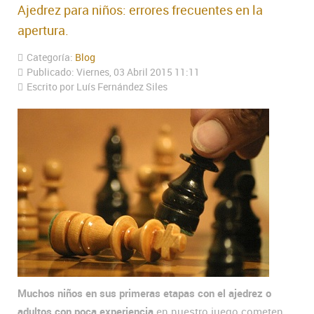
Ajedrez para niños: errores frecuentes en la
apertura.
Categoría:
Blog
Publicado: Viernes, 03 Abril 2015 11:11
Escrito por Luís Fernández Siles
Muchos niños en sus primeras etapas con el ajedrez o
adultos con poca experiencia
en nuestro juego cometen