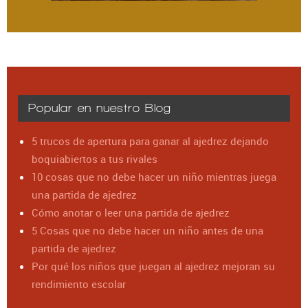
Popular en nuestro Blog
5 trucos de apertura para ganar al ajedrez dejando
boquiabiertos a tus rivales
10 cosas que no debe hacer un niño mientras juega
una partida de ajedrez
Cómo anotar o leer una partida de ajedrez
5 Cosas que no debe hacer un niño antes de una
partida de ajedrez
Por qué los niños que juegan al ajedrez mejoran su
rendimiento escolar