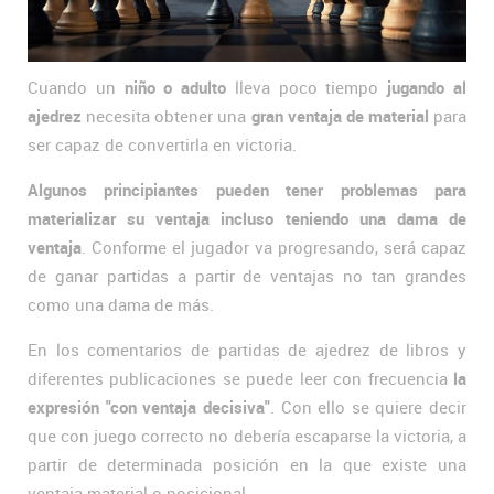
Cuando un
niño o adulto
lleva poco tiempo
jugando al
ajedrez
necesita obtener una
gran ventaja de material
para
ser capaz de convertirla en victoria.
Algunos principiantes pueden tener problemas para
materializar su ventaja incluso teniendo una dama de
ventaja
. Conforme el jugador va progresando, será capaz
de ganar partidas a partir de ventajas no tan grandes
como una dama de más.
En los comentarios de partidas de ajedrez de libros y
diferentes publicaciones se puede leer con frecuencia
la
expresión "con ventaja decisiva"
. Con ello se quiere decir
que con juego correcto no debería escaparse la victoria, a
partir de determinada posición en la que existe una
ventaja material o posicional.