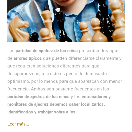
Las
partidas de ajedrez de los niños
presentan dos tipos
de
errores típicos
que pueden diferenciarse claramente y
que requieren soluciones diferentes para que
desapararezcan, o si esto es pecar de demasiado
optimismo, por lo menos para que aparezcan con menor
frecuencia. Ambos son bastante frecuentes en las
partidas de ajedrez de los niños
y los
entrenadores y
monitores de ajedrez debemos saber localizarlos,
identificarlos y trabajar sobre ellos.
Leer más...