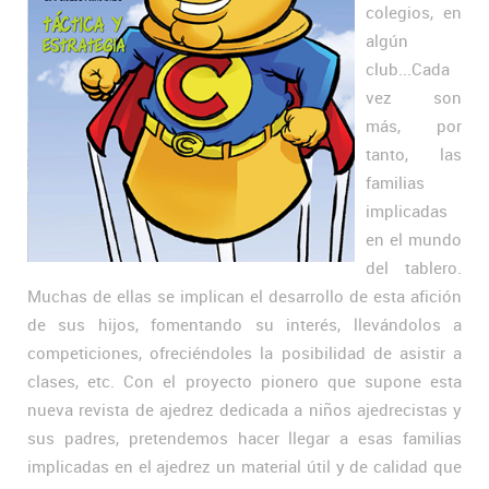
colegios, en
algún
club...Cada
vez son
más, por
tanto, las
familias
implicadas
en el mundo
del tablero.
Muchas de ellas se implican el desarrollo de esta afición
de sus hijos, fomentando su interés, llevándolos a
competiciones, ofreciéndoles la posibilidad de asistir a
clases, etc. Con el proyecto pionero que supone esta
nueva revista de ajedrez dedicada a niños ajedrecistas y
sus padres, pretendemos hacer llegar a esas familias
implicadas en el ajedrez un material útil y de calidad que