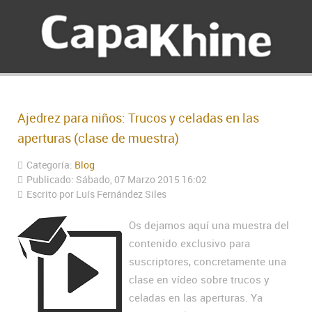
Ajedrez para niños: Trucos y celadas en las
aperturas (clase de muestra)
Categoría:
Blog
Publicado: Sábado, 07 Marzo 2015 16:02
Escrito por Luís Fernández Siles
Os dejamos aquí una muestra del
contenido exclusivo para
suscriptores, concretamente una
clase en vídeo sobre trucos y
celadas en las aperturas. Ya