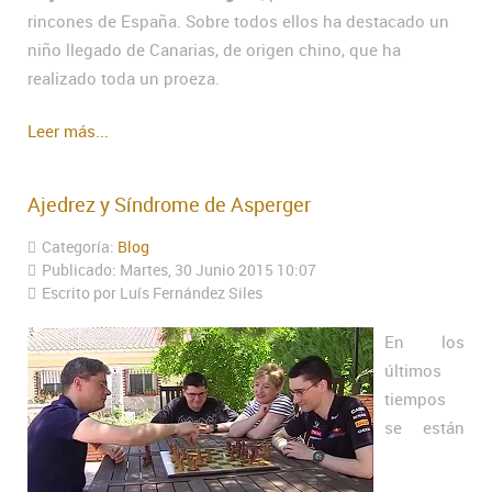
rincones de España. Sobre todos ellos ha destacado un
niño llegado de Canarias, de origen chino, que ha
realizado toda un proeza.
Leer más...
Ajedrez y Síndrome de Asperger
Categoría:
Blog
Publicado: Martes, 30 Junio 2015 10:07
Escrito por Luís Fernández Siles
En los
últimos
tiempos
se están