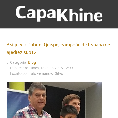
Así juega Gabriel Quispe, campeón de España de
ajedrez sub12
Categoría:
Blog
Publicado: Lunes, 13 Julio 2015 12:33
Escrito por Luís Fernández Siles