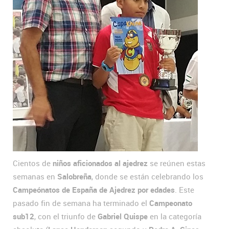
Cientos de
niños aficionados al ajedrez
se reúnen estas
semanas en
Salobreña
, donde se están celebrando los
Campeónatos de España de Ajedrez
por edades
. Este
pasado fin de semana ha terminado el
Campeonato
sub12
, con el triunfo de
Gabriel Quispe
en la categoría