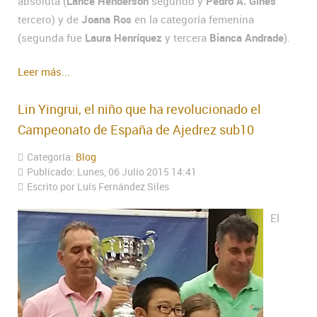
absoluta (
Lance Henderson
segundo y
Pedro A. Gines
tercero) y de
Joana Ros
en la categoría femenina
(segunda fue
Laura Henríquez
y tercera
Bianca Andrade
).
Leer más...
Lin Yingrui, el niño que ha revolucionado el
Campeonato de España de Ajedrez sub10
Categoría:
Blog
Publicado: Lunes, 06 Julio 2015 14:41
Escrito por Luís Fernández Siles
El