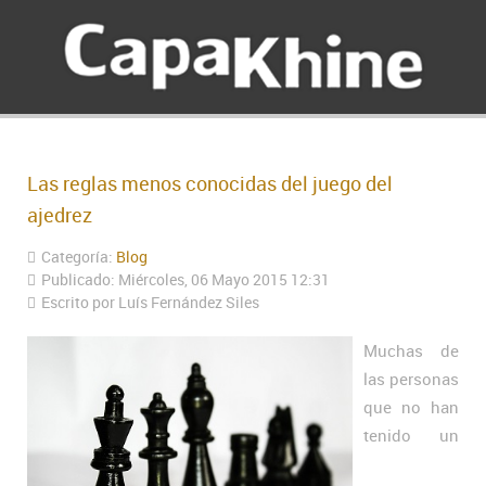
Las reglas menos conocidas del juego del
ajedrez
Categoría:
Blog
Publicado: Miércoles, 06 Mayo 2015 12:31
Escrito por Luís Fernández Siles
Muchas de
las personas
que no han
tenido un