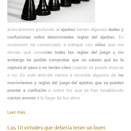
acercamiento profundo al
ajedrez
tienen algunas
dudas y
confusiones sobre determinadas reglas del ajedrez
. En
ocasiones he comenzado a trabajar con
niños
que me
decían que cono
cían todas las reglas del juego y sin
embargo he podido comprobar que no sabían qué es la
captura al paso o no tenían claro
cuándo se puede enrocar
o no. En este artículo vamos a recordar algunos de l
os
movimientos y reglas del juego del ajedrez que se pueden
prestar a confusión
o sobre los que se han establecido
ciertos errores
a lo largo de los años.
Leer más...
Las 10 virtudes que debería tener un buen