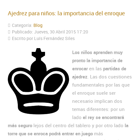
Ajedrez para niños: la importancia del enroque
Categoría:
Blog
Publicado: Jueves, 30 Abril 2015 17:20
Escrito por Luís Fernández Siles
Los niños aprenden muy
pronto la importancia de
enrocar
en las
partidas de
ajedrez
. Las dos cuestiones
fundamentales por las que
el enroque suele ser
necesario implican dos
temas diferentes: por un
lado
el rey se encontrará
más seguro
lejos del centro del tablero y por otro lado
la
torre que se enroca podrá entrar en juego
más