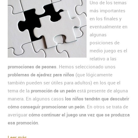
Uno de los temas
más importantes
en los finales y
eventualmente en
algunas
posiciones de
medio juego es el
relativo a las
promociones de peones
. Hemos seleccionado unos
problemas de ajedrez para niños
(que lógicamente
también pueden ser útiles para adultos) en los que el
tema de la
promoción de un peón
está presente de alguna
manera. En algunos casos
los niños tendrán que descubrir
cómo conseguir promocionar un peón
. En otros se trata de
averiguar
cómo continuar el juego una vez que se produzca
esa promoción
.
Leer más...