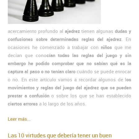
acercamiento profundo al
ajedrez
tienen algunas
dudas y
confusiones sobre determinadas reglas del ajedrez
. En
ocasiones he comenzado a trabajar con
niños
que me
decían que cono
cían todas las reglas del juego y sin
embargo he podido comprobar que no sabían qué es la
captura al paso o no tenían claro
cuándo se puede enrocar
o no. En este artículo vamos a recordar algunos de l
os
movimientos y reglas del juego del ajedrez que se pueden
prestar a confusión
o sobre los que se han establecido
ciertos errores
a lo largo de los años.
Leer más...
Las 10 virtudes que debería tener un buen