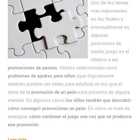
Uno de los temas
más importantes
en los finales y
eventualmente en
algunas
posiciones de
medio juego es el
relativo a las
promociones de peones
. Hemos seleccionado unos
problemas de ajedrez para niños
(que lógicamente
también pueden ser útiles para adultos) en los que el
tema de la
promoción de un peón
está presente de alguna
manera. En algunos casos
los niños tendrán que descubrir
cómo conseguir promocionar un peón
. En otros se trata de
averiguar
cómo continuar el juego una vez que se produzca
esa promoción
.
Leer más...