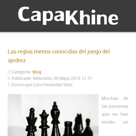
Las reglas menos conocidas del juego del
ajedrez
Categoría:
Blog
Publicado: Miércoles, 06 Mayo 2015 12:31
Escrito por Luís Fernández Siles
Muchas de
las personas
que no han
tenido un