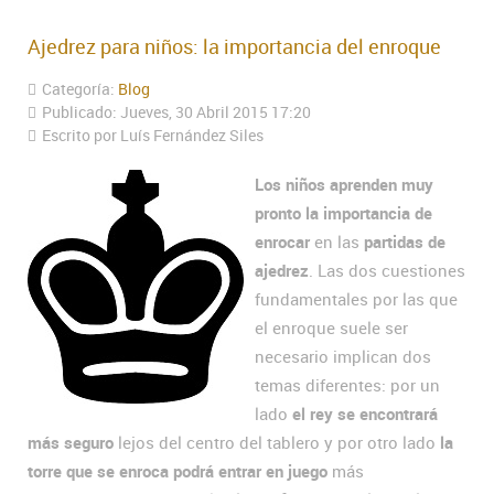
Ajedrez para niños: la importancia del enroque
Categoría:
Blog
Publicado: Jueves, 30 Abril 2015 17:20
Escrito por Luís Fernández Siles
Los niños aprenden muy
pronto la importancia de
enrocar
en las
partidas de
ajedrez
. Las dos cuestiones
fundamentales por las que
el enroque suele ser
necesario implican dos
temas diferentes: por un
lado
el rey se encontrará
más seguro
lejos del centro del tablero y por otro lado
la
torre que se enroca podrá entrar en juego
más