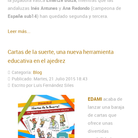
la jugadora vasca
Eihartze Buiza
, mientras que las
andaluzas
Inés Antunes
y
Ana Redondo
(campeona de
España sub14
) han quedado segunda y tercera.
Leer más...
Cartas de la suerte, una nueva herramienta
educativa en el ajedrez
Categoría:
Blog
Publicado: Martes, 21 Julio 2015 18:43
Escrito por Luís Fernández Siles
EDAMI
acaba de
lanzar una baraja
de cartas que
ofrece unas
divertidas