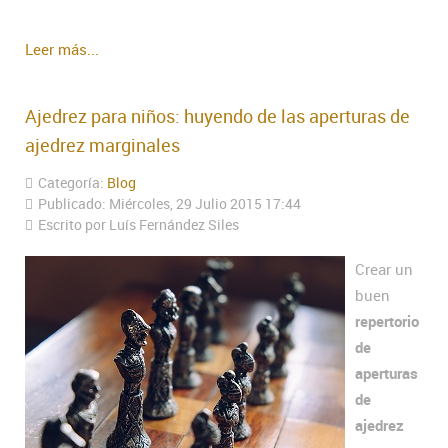
Leer más...
Ajedrez para niños: huyendo de las aperturas de
ajedrez marginales
Categoría:
Blog
Publicado: Miércoles, 29 Julio 2015 17:44
Escrito por Luís Fernández Siles
Crear un
buen
repertorio
de
aperturas
de
ajedrez