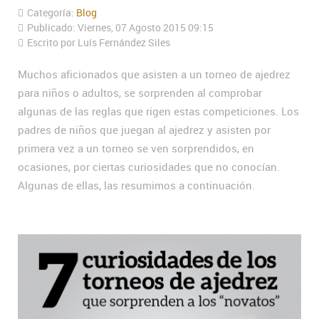
Categoría:
Blog
Publicado: Viernes, 07 Agosto 2015 09:15
Escrito por Luís Fernández Siles
Muchos aficionados que asisten a un torneo de ajedrez
para niños o adultos, se sorprenden al comprobar
algunas de las reglas que rigen estas competiciones. Los
padres de niños que juegan al ajedrez y asisten por
primera vez a un torneo se ven sorprendidos, en
ocasiones, por ciertas curiosidades que no conocían.
Algunas de ellas, las resumimos a continuación.