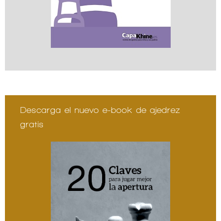
Descarga el nuevo e-book de ajedrez
gratis