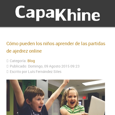
Cómo pueden los niños aprender de las partidas
de ajedrez online
Categoría:
Blog
Publicado: Domingo, 09 Agosto 2015 09:23
Escrito por Luís Fernández Siles