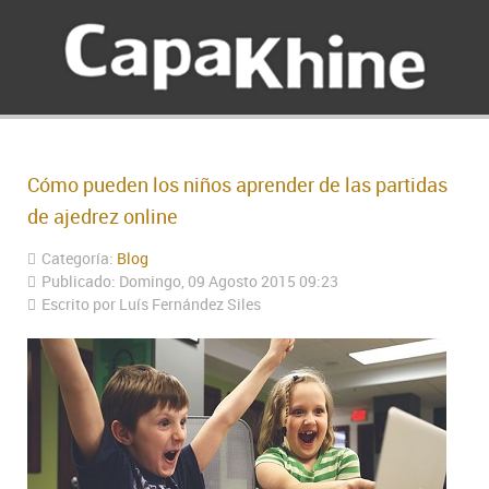
Cómo pueden los niños aprender de las partidas
de ajedrez online
Categoría:
Blog
Publicado: Domingo, 09 Agosto 2015 09:23
Escrito por Luís Fernández Siles