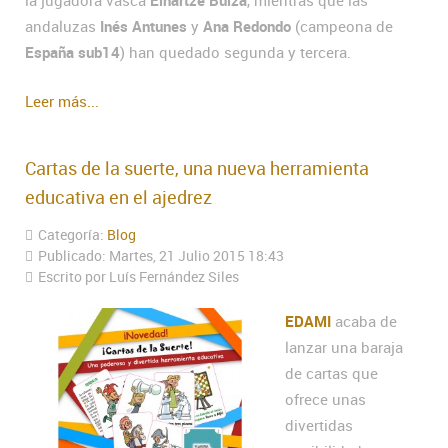
la jugadora vasca
Eihartze Buiza
, mientras que las
andaluzas
Inés Antunes
y
Ana Redondo
(campeona de
España sub14
) han quedado segunda y tercera.
Leer más...
Cartas de la suerte, una nueva herramienta
educativa en el ajedrez
Categoría:
Blog
Publicado: Martes, 21 Julio 2015 18:43
Escrito por Luís Fernández Siles
EDAMI
acaba de
lanzar una baraja
de cartas que
ofrece unas
divertidas