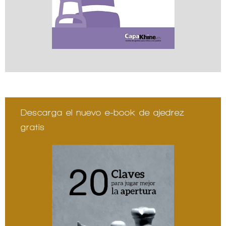
Descarga el nuevo e-book de ajedrez
gratis