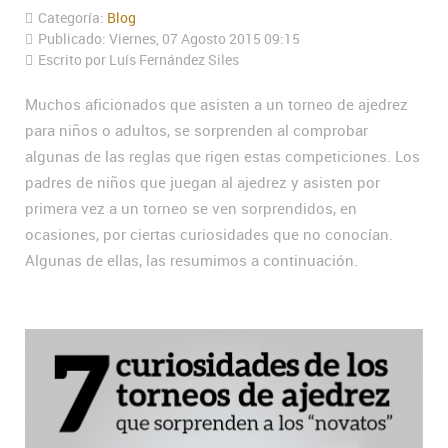
Categoría:
Blog
Publicado: Viernes, 07 Agosto 2015 09:15
Escrito por Luís Fernández Siles
Muchos aficionados que asisten a un torneo de ajedrez
para niños o adultos, se sorprenden al comprobar
algunas de las reglas que rigen estas competiciones. Los
padres de niños que juegan al ajedrez y asisten por
primera vez a un torneo se ven sorprendidos, en
ocasiones, por ciertas curiosidades que no conocían.
Algunas de ellas, las resumimos a continuación.