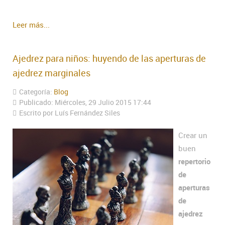
Leer más...
Ajedrez para niños: huyendo de las aperturas de
ajedrez marginales
Categoría:
Blog
Publicado: Miércoles, 29 Julio 2015 17:44
Escrito por Luís Fernández Siles
Crear un
buen
repertorio
de
aperturas
de
ajedrez