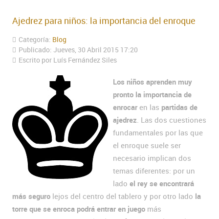
Ajedrez para niños: la importancia del enroque
Categoría:
Blog
Publicado: Jueves, 30 Abril 2015 17:20
Escrito por Luís Fernández Siles
Los niños aprenden muy
pronto la importancia de
enrocar
en las
partidas de
ajedrez
. Las dos cuestiones
fundamentales por las que
el enroque suele ser
necesario implican dos
temas diferentes: por un
lado
el rey se encontrará
más seguro
lejos del centro del tablero y por otro lado
la
torre que se enroca podrá entrar en juego
más