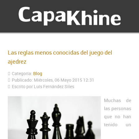
Las reglas menos conocidas del juego del
ajedrez
Categoría:
Blog
Publicado: Miércoles, 06 Mayo 2015 12:31
Escrito por Luís Fernández Siles
Muchas de
las personas
que no han
tenido un