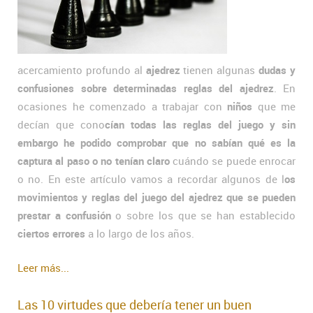
acercamiento profundo al
ajedrez
tienen algunas
dudas y
confusiones sobre determinadas reglas del ajedrez
. En
ocasiones he comenzado a trabajar con
niños
que me
decían que cono
cían todas las reglas del juego y sin
embargo he podido comprobar que no sabían qué es la
captura al paso o no tenían claro
cuándo se puede enrocar
o no. En este artículo vamos a recordar algunos de l
os
movimientos y reglas del juego del ajedrez que se pueden
prestar a confusión
o sobre los que se han establecido
ciertos errores
a lo largo de los años.
Leer más...
Las 10 virtudes que debería tener un buen