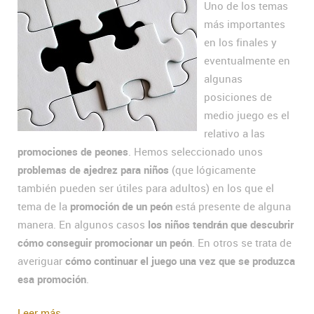
Uno de los temas
más importantes
en los finales y
eventualmente en
algunas
posiciones de
medio juego es el
relativo a las
promociones de peones
. Hemos seleccionado unos
problemas de ajedrez para niños
(que lógicamente
también pueden ser útiles para adultos) en los que el
tema de la
promoción de un peón
está presente de alguna
manera. En algunos casos
los niños tendrán que descubrir
cómo conseguir promocionar un peón
. En otros se trata de
averiguar
cómo continuar el juego una vez que se produzca
esa promoción
.
Leer más...