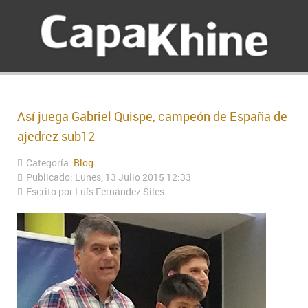
Así juega Gabriel Quispe, campeón de España de
ajedrez sub12
Categoría:
Blog
Publicado: Lunes, 13 Julio 2015 12:33
Escrito por Luís Fernández Siles