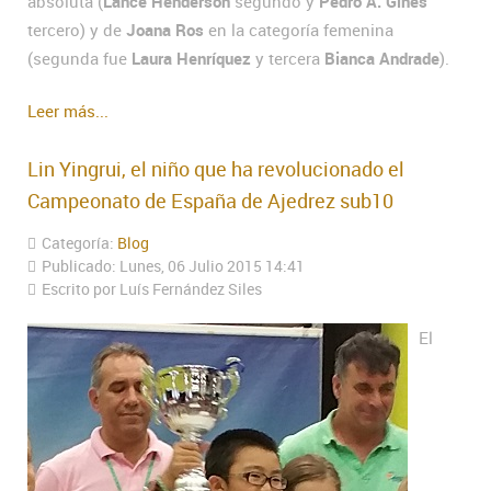
absoluta (
Lance Henderson
segundo y
Pedro A. Gines
tercero) y de
Joana Ros
en la categoría femenina
(segunda fue
Laura Henríquez
y tercera
Bianca Andrade
).
Leer más...
Lin Yingrui, el niño que ha revolucionado el
Campeonato de España de Ajedrez sub10
Categoría:
Blog
Publicado: Lunes, 06 Julio 2015 14:41
Escrito por Luís Fernández Siles
El