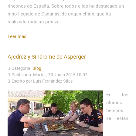
rincones de España. Sobre todos ellos ha destacado un
niño llegado de Canarias, de origen chino, que ha
realizado toda un proeza.
Leer más...
Ajedrez y Síndrome de Asperger
Categoría:
Blog
Publicado: Martes, 30 Junio 2015 10:07
Escrito por Luís Fernández Siles
En los
últimos
tiempos
se están