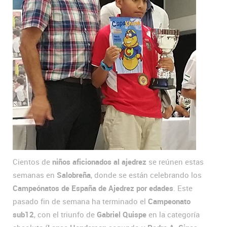
Cientos de
niños aficionados al ajedrez
se reúnen estas
semanas en
Salobreña
, donde se están celebrando los
Campeónatos de España de Ajedrez
por edades
. Este
pasado fin de semana ha terminado el
Campeonato
sub12
, con el triunfo de
Gabriel Quispe
en la categoría