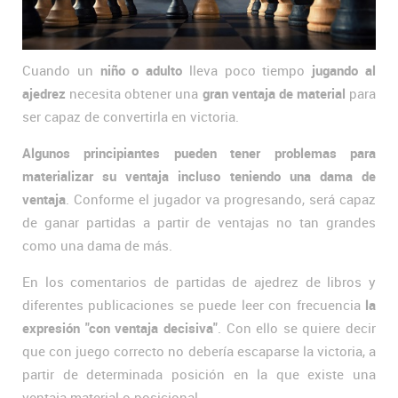
Cuando un
niño o adulto
lleva poco tiempo
jugando al
ajedrez
necesita obtener una
gran ventaja de material
para
ser capaz de convertirla en victoria.
Algunos principiantes pueden tener problemas para
materializar su ventaja incluso teniendo una dama de
ventaja
. Conforme el jugador va progresando, será capaz
de ganar partidas a partir de ventajas no tan grandes
como una dama de más.
En los comentarios de partidas de ajedrez de libros y
diferentes publicaciones se puede leer con frecuencia
la
expresión "con ventaja decisiva"
. Con ello se quiere decir
que con juego correcto no debería escaparse la victoria, a
partir de determinada posición en la que existe una
ventaja material o posicional.