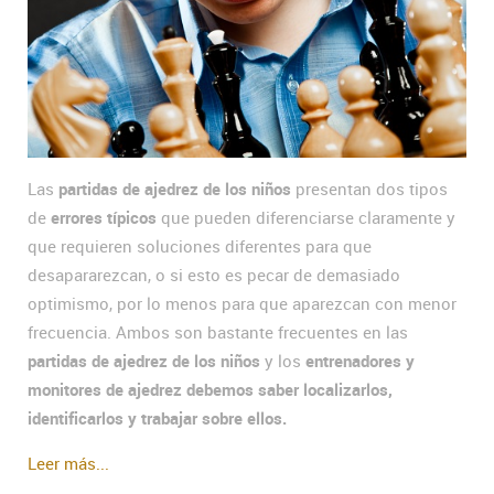
Las
partidas de ajedrez de los niños
presentan dos tipos
de
errores típicos
que pueden diferenciarse claramente y
que requieren soluciones diferentes para que
desapararezcan, o si esto es pecar de demasiado
optimismo, por lo menos para que aparezcan con menor
frecuencia. Ambos son bastante frecuentes en las
partidas de ajedrez de los niños
y los
entrenadores y
monitores de ajedrez debemos saber localizarlos,
identificarlos y trabajar sobre ellos.
Leer más...